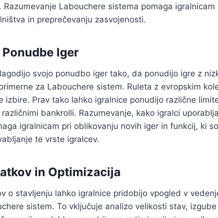
v. Razumevanje Labouchere sistema pomaga igralnicam p
ništva in preprečevanju zasvojenosti.
e Ponudbe Iger
rilagodijo svojo ponudbo iger tako, da ponudijo igre z niz
 primerne za Labouchere sistem. Ruleta z evropskim kol
izbire. Prav tako lahko igralnice ponudijo različne limite
 z različnimi bankrolli. Razumevanje, kako igralci uporabl
aga igralnicam pri oblikovanju novih iger in funkcij, ki s
abljanje te vrste igralcev.
atkov in Optimizacija
 o stavljenju lahko igralnice pridobijo vpogled v vedenje
here sistem. To vključuje analizo velikosti stav, izgube 