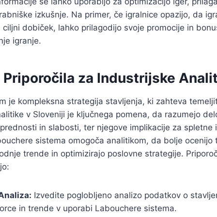
informacije se lahko uporabijo za optimizacijo iger, prilag
rabniške izkušnje. Na primer, če igralnice opazijo, da igr
ciljni dobiček, lahko prilagodijo svoje promocije in bonu
je igranje.
 Priporočila za Industrijske Anali
 je kompleksna strategija stavljenja, ki zahteva temelj
nalitike v Sloveniji je ključnega pomena, da razumejo de
rednosti in slabosti, ter njegove implikacije za spletne i
uchere sistema omogoča analitikom, da bolje ocenijo 
dnje trende in optimizirajo poslovne strategije. Priporoč
jo:
Analiza:
Izvedite poglobljeno analizo podatkov o stavlje
zorce in trende v uporabi Labouchere sistema.