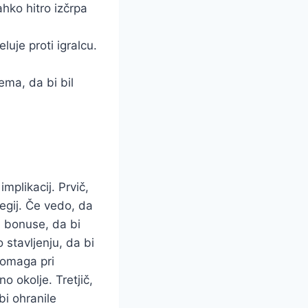
hko hitro izčrpa
uje proti igralcu.
tema, da bi bil
mplikacij. Prvič,
tegij. Če vedo, da
n bonuse, da bi
o stavljenju, da bi
pomaga pri
no okolje. Tretjič,
bi ohranile