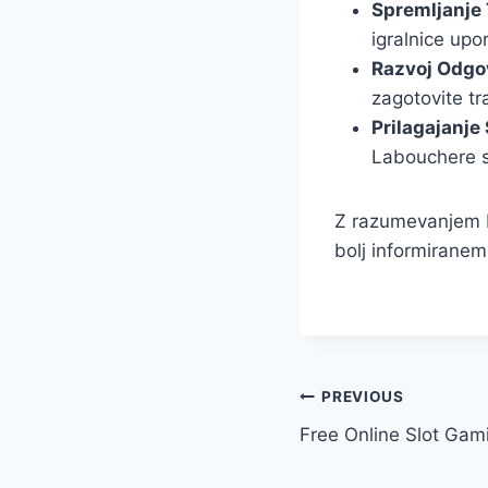
Spremljanje 
igralnice upo
Razvoj Odgov
zagotovite tr
Prilagajanje 
Labouchere si
Z razumevanjem La
bolj informiranem
Post
PREVIOUS
Free Online Slot Gam
navigation