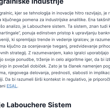
Igralniške Industrije
gralnic, kjer se tehnologija in inovacije hitro razvijajo, j
ja ključnega pomena za industrijske analitike. Ena takšnih 
šo analizo, je Labouchere sistem. Ta sistem, znan tudi 
 martingale”, ponuja edinstven pristop k upravljanju bankro
veniji, ki spremljajo trende in vedenje igralcev, je razum
a ključno za ocenjevanje tveganj, predvidevanje prihod
ovnih strategij. Z razumevanjem, kako igralci uporabljajo
ijo svoje ponudbe, trženje in celo algoritme iger, da bi izb
njo in povečali dobiček. Zato je ta članek namenjen pogl
a, njegovega delovanja, prednosti, slabosti in implikaci
ji. Da bi razumeli širši kontekst in regulativo, je priporočl
rani
ESAL
.
je Labouchere Sistem