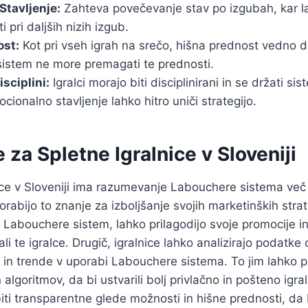
Stavljenje:
Zahteva povečevanje stav po izgubah, kar la
ti pri daljših nizih izgub.
ost:
Kot pri vseh igrah na srečo, hišna prednost vedno del
istem ne more premagati te prednosti.
sciplini:
Igralci morajo biti disciplinirani in se držati sis
cionalno stavljenje lahko hitro uniči strategijo.
e za Spletne Igralnice v Sloveniji
ice v Sloveniji ima razumevanje Labouchere sistema več i
orabijo to znanje za izboljšanje svojih marketinških stra
jo Labouchere sistem, lahko prilagodijo svoje promocije i
ali te igralce. Drugič, igralnice lahko analizirajo podatke 
 in trende v uporabi Labouchere sistema. To jim lahko 
n algoritmov, da bi ustvarili bolj privlačno in pošteno igral
biti transparentne glede možnosti in hišne prednosti, da 