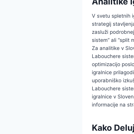
Analitike 
V svetu spletnih i
strategij stavljen
zasluži podrobnej
sistem” ali “split
Za analitike v Slo
Labouchere sistem
optimizacijo posl
igralnice prilagod
uporabniško izkuš
Labouchere sistem
igralnice v Sloveni
informacije na st
Kako Delu