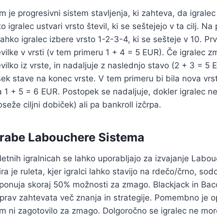
 je progresivni sistem stavljenja, ki zahteva, da igralec 
o igralec ustvari vrsto števil, ki se seštejejo v ta cilj. Na p
ahko igralec izbere vrsto 1-2-3-4, ki se sešteje v 10. Pr
evilke v vrsti (v tem primeru 1 + 4 = 5 EUR). Če igralec 
vilko iz vrste, in nadaljuje z naslednjo stavo (2 + 3 = 5 
ek stave na konec vrste. V tem primeru bi bila nova vrs
a 1 + 5 = 6 EUR. Postopek se nadaljuje, dokler igralec ne
oseže ciljni dobiček) ali pa bankroll izčrpa.
orabe Labouchere Sistema
pletnih igralnicah se lahko uporabljajo za izvajanje Labo
ra je ruleta, kjer igralci lahko stavijo na rdečo/črno, sodo
 ponuja skoraj 50% možnosti za zmago. Blackjack in Bac
prav zahtevata več znanja in strategije. Pomembno je op
 ni zagotovilo za zmago. Dolgoročno se igralec ne more 