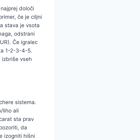
najprej določi
rimer, če je ciljni
va stava je vsota
zmaga, odstrani
EUR). Če igralec
ta 1-2-3-4-5.
 izbriše vseh
uchere sistema.
/liho ali
carat sta prav
ozoriti, da
izogniti hišni