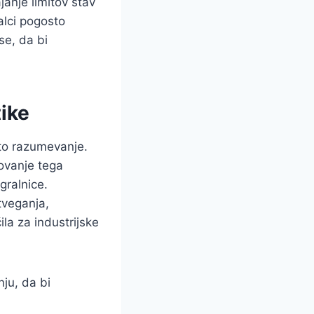
ajanje limitov stav
alci pogosto
se, da bi
tike
ito razumevanje.
lovanje tega
gralnice.
tveganja,
ila za industrijske
nju, da bi