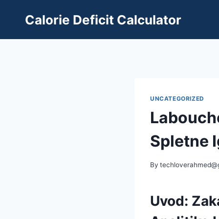
Skip
Calorie Deficit Calculator
to
content
UNCATEGORIZED
Labouche
Spletne I
By
techloverahmed@
Uvod: Zak