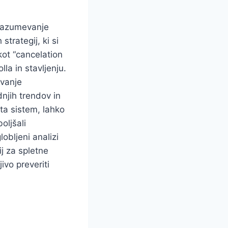
e razumevanje
strategij, ki si
kot “cancelation
lla in stavljenju.
evanje
njih trendov in
 ta sistem, lahko
oljšali
obljeni analizi
j za spletne
jivo preveriti