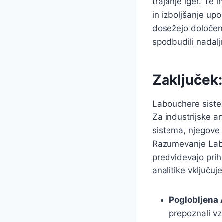
trajanje iger. Te 
in izboljšanje upo
dosežejo določen 
spodbudili nadaljn
Zaključek:
Labouchere sistem
Za industrijske a
sistema, njegove p
Razumevanje Labo
predvidevajo priho
analitike vključuje
Poglobljena 
prepoznali v