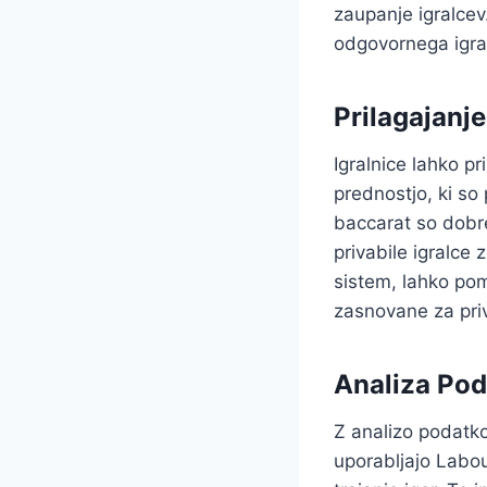
zaupanje igralce
odgovornega igral
Prilagajanj
Igralnice lahko p
prednostjo, ki so
baccarat so dobre 
privabile igralce
sistem, lahko pom
zasnovane za priv
Analiza Pod
Z analizo podatkov
uporabljajo Labouc