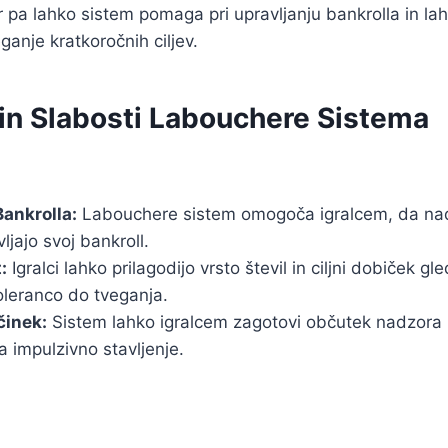
 pa lahko sistem pomaga pri upravljanju bankrolla in l
anje kratkoročnih ciljev.
 in Slabosti Labouchere Sistema
Bankrolla:
Labouchere sistem omogoča igralcem, da nad
ljajo svoj bankroll.
:
Igralci lahko prilagodijo vrsto števil in ciljni dobiček gl
oleranco do tveganja.
činek:
Sistem lahko igralcem zagotovi občutek nadzora in
 impulzivno stavljenje.