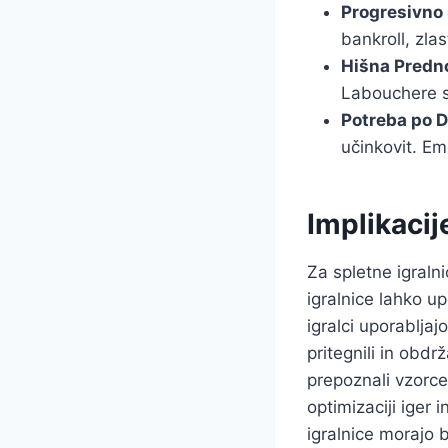
Progresivno 
bankroll, zlas
Hišna Predn
Labouchere s
Potreba po Di
učinkovit. Emo
Implikacij
Za spletne igraln
igralnice lahko up
igralci uporablja
pritegnili in obdrž
prepoznali vzorce
optimizaciji iger i
igralnice morajo 