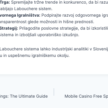
Trga:
Spremljajte tržne trende in konkurenco, da bi raz
rabljajo Labouchere sistem.
ornega Igralništva:
Podpirajte razvoj odgovornega igra
ansparentnost glede možnosti in hišne prednosti.
Strategij:
Prilagodite poslovne strategije, da bi izkoristil
stema in izboljšali uporabniško izkušnjo.
bouchere sistema lahko industrijski analitiki v Slovenij
u in uspešnemu igralniškemu okolju.
ings: The Ultimate Guide
Mobile Casino Free S