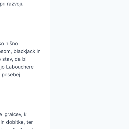
ri razvoju
ko hišno
esom, blackjack in
 stav, da bi
jajo Labouchere
o posebej
 igralcev, ki
in dobitke, ter