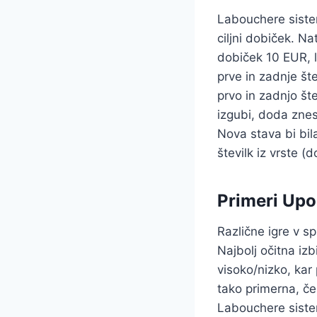
Labouchere sistem
ciljni dobiček. Nat
dobiček 10 EUR, l
prve in zadnje št
prvo in zadnjo šte
izgubi, doda znes
Nova stava bi bil
številk iz vrste (d
Primeri Up
Različne igre v s
Najbolj očitna izbi
visoko/nizko, kar
tako primerna, če
Labouchere sistem