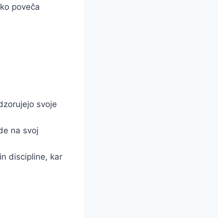
ahko poveča
zorujejo svoje
ede na svoj
 discipline, kar