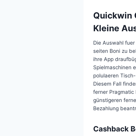
Quickwin 
Kleine Au
Die Auswahl fuer 
seiten Boni zu b
ihre App draufbü
Spielmaschinen e
polulaeren Tisch
Diesem Fall finde
ferner Pragmatic 
günstigeren ferne
Bezahlung beantr
Cashback B