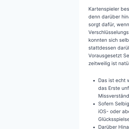
Kartenspieler be
denn darüber hin
sorgt dafür, wenn
Verschlüsselungs
konnten sich selb
stattdessen dar
Vorausgesetzt Se
zeitweilig ist na
Das ist echt 
das Erste un
Missverständ
Sofern Selbi
iOS- oder ab
Glücksspiels
Darüber Hina