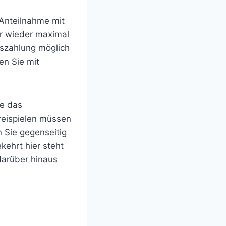
 Anteilnahme mit
er wieder maximal
szahlung möglich
en Sie mit
ie das
reispielen müssen
 Sie gegenseitig
ehrt hier steht
darüber hinaus