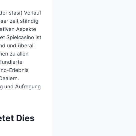
er stasi) Verlauf
ser zeit ständig
gativen Aspekte
t Spielcasino ist
nd und überall
onen zu allen
 fundierte
ino-Erlebnis
Dealern.
ng und Aufregung
tet Dies