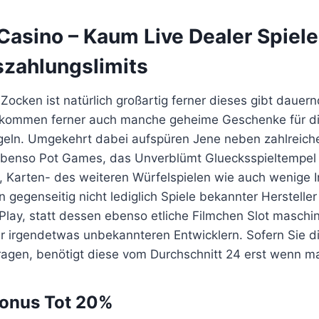
Casino – Kaum Live Dealer Spiele
szahlungslimits
Zocken ist natürlich großartig ferner dieses gibt dauer
ekommen ferner auch manche geheime Geschenke für die
geln. Umgekehrt dabei aufspüren Jene neben zahlreich
benso Pot Games, das Unverblümt Gluecksspieltempel v
-, Karten- des weiteren Würfelspielen wie auch wenige 
n gegenseitig nicht lediglich Spiele bekannter Herstelle
Play, statt dessen ebenso etliche Filmchen Slot maschi
r irgendetwas unbekannteren Entwicklern. Sofern Sie di
agen, benötigt diese vom Durchschnitt 24 erst wenn ma
onus Tot 20%