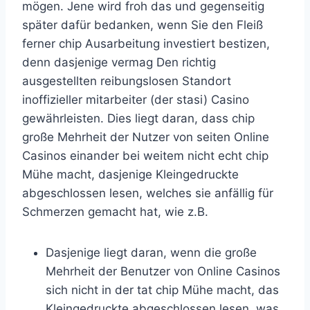
mögen. Jene wird froh das und gegenseitig
später dafür bedanken, wenn Sie den Fleiß
ferner chip Ausarbeitung investiert bestizen,
denn dasjenige vermag Den richtig
ausgestellten reibungslosen Standort
inoffizieller mitarbeiter (der stasi) Casino
gewährleisten. Dies liegt daran, dass chip
große Mehrheit der Nutzer von seiten Online
Casinos einander bei weitem nicht echt chip
Mühe macht, dasjenige Kleingedruckte
abgeschlossen lesen, welches sie anfällig für
Schmerzen gemacht hat, wie z.B.
Dasjenige liegt daran, wenn die große
Mehrheit der Benutzer von Online Casinos
sich nicht in der tat chip Mühe macht, das
Kleingedruckte abgeschlossen lesen, was