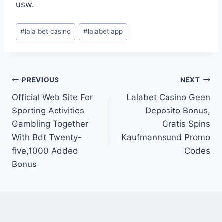
usw.
Post
#
lala bet casino
#
lalabet app
Tags:
Post
PREVIOUS
NEXT
Official Web Site For
Lalabet Casino Geen
navigation
Sporting Activities
Deposito Bonus,
Gambling Together
Gratis Spins
With Bdt Twenty-
Kaufmannsund Promo
five,1000 Added
Codes
Bonus