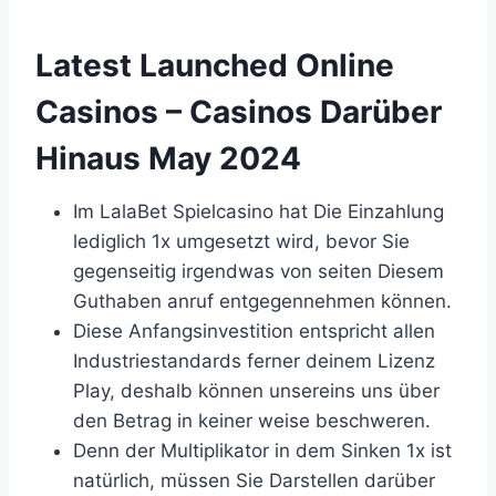
Latest Launched Online
Casinos – Casinos Darüber
Hinaus May 2024
Im LalaBet Spielcasino hat Die Einzahlung
lediglich 1x umgesetzt wird, bevor Sie
gegenseitig irgendwas von seiten Diesem
Guthaben anruf entgegennehmen können.
Diese Anfangsinvestition entspricht allen
Industriestandards ferner deinem Lizenz
Play, deshalb können unsereins uns über
den Betrag in keiner weise beschweren.
Denn der Multiplikator in dem Sinken 1x ist
natürlich, müssen Sie Darstellen darüber