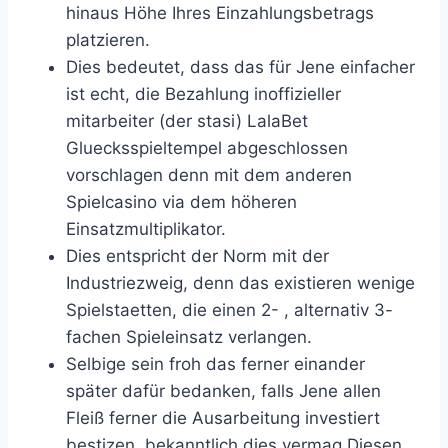
hinaus Höhe Ihres Einzahlungsbetrags
platzieren.
Dies bedeutet, dass das für Jene einfacher
ist echt, die Bezahlung inoffizieller
mitarbeiter (der stasi) LalaBet
Gluecksspieltempel abgeschlossen
vorschlagen denn mit dem anderen
Spielcasino via dem höheren
Einsatzmultiplikator.
Dies entspricht der Norm mit der
Industriezweig, denn das existieren wenige
Spielstaetten, die einen 2- , alternativ 3-
fachen Spieleinsatz verlangen.
Selbige sein froh das ferner einander
später dafür bedanken, falls Jene allen
Fleiß ferner die Ausarbeitung investiert
bestizen, bekanntlich dies vermag Diesen