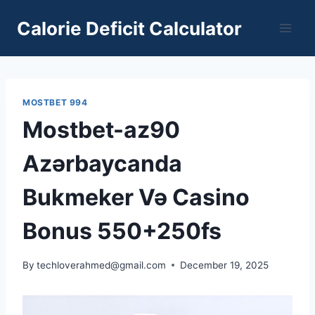
Skip
Calorie Deficit Calculator
to
content
MOSTBET 994
Mostbet-az90
Azərbaycanda
Bukmeker Və Casino
Bonus 550+250fs
By
techloverahmed@gmail.com
December 19, 2025