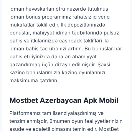
İdman həvəskarları ötrü nəzərdə tutulmuş
idman bonus proqramımız rahatsizliq verici
mükafatlar təklif edir. İlk depozitlərinizdə
bonuslar, mahiyyət idman tədbirlərində pulsuz
bahis və itkilərinizdə cashback təklifləri ilə
idman bahis təcrübənizi artırın. Bu bonuslar hər
bahis etdiyinizdə daha ən əhəmiyyət
qazandırmaq üçün dizayn edilmişdir. Şəxsi
kazino bonuslarımızla kazino oyunlarınızı
maksimuma çatdırın.
Mostbet Azerbaycan Apk Mobil
Platformamız tam lisenziyalaşdırılmış və
tənzimlənmişdir, ümumən oyun fəaliyyətlərinizin
asudə və ədalətli olmasını təmin edir. MostBet