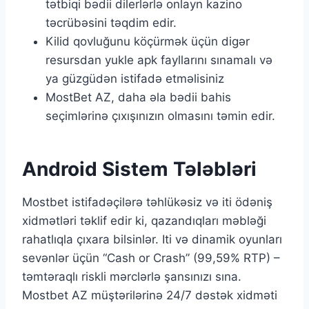
tətbiqi bədii dilerlərlə onlayn kazino
təcrübəsini təqdim edir.
Kilid qovluğunu köçürmək üçün digər
resursdan yukle apk fayllarını sınamalı və
ya güzgüdən istifadə etməlisiniz
MostBet AZ, daha əla bədii bahis
seçimlərinə çıxışınızın olmasını təmin edir.
Android Sistem Tələbləri
Mostbet istifadəçilərə təhlükəsiz və iti ödəniş
xidmətləri təklif edir ki, qazandıqları məbləği
rahatlıqla çıxara bilsinlər. Iti və dinamik oyunları
sevənlər üçün “Cash or Crash” (99,59% RTP) –
təmtəraqlı riskli mərclərlə şansınızı sına.
Mostbet AZ müştərilərinə 24/7 dəstək xidməti