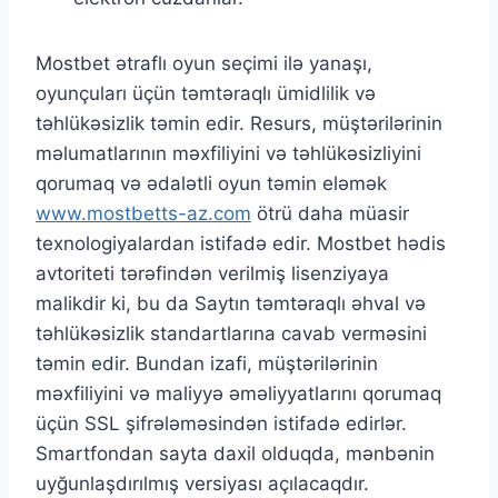
Mostbet ətraflı oyun seçimi ilə yanaşı,
oyunçuları üçün təmtəraqlı ümidlilik və
təhlükəsizlik təmin edir. Resurs, müştərilərinin
məlumatlarının məxfiliyini və təhlükəsizliyini
qorumaq və ədalətli oyun təmin eləmək
www.mostbetts-az.com
ötrü daha müasir
texnologiyalardan istifadə edir. Mostbet hədis
avtoriteti tərəfindən verilmiş lisenziyaya
malikdir ki, bu da Saytın təmtəraqlı əhval və
təhlükəsizlik standartlarına cavab verməsini
təmin edir. Bundan izafi, müştərilərinin
məxfiliyini və maliyyə əməliyyatlarını qorumaq
üçün SSL şifrələməsindən istifadə edirlər.
Smartfondan sayta daxil olduqda, mənbənin
uyğunlaşdırılmış versiyası açılacaqdır.