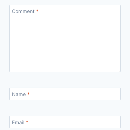
Comment
*
Name
*
Email
*