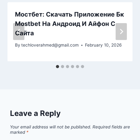
Мостбет: Скачать Приложение Бк
Mostbet На Андроид И Айфон С
Сайта
By
techloverahmed@gmail.com
February 10, 2026
Leave a Reply
Your email address will not be published.
Required fields are
marked
*