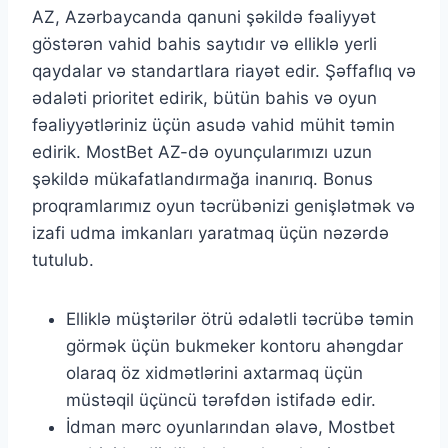
AZ, Azərbaycanda qanuni şəkildə fəaliyyət
göstərən vahid bahis saytıdır və elliklə yerli
qaydalar və standartlara riayət edir. Şəffaflıq və
ədaləti prioritet edirik, bütün bahis və oyun
fəaliyyətləriniz üçün asudə vahid mühit təmin
edirik. MostBet AZ-də oyunçularımızı uzun
şəkildə mükafatlandırmağa inanırıq. Bonus
proqramlarımız oyun təcrübənizi genişlətmək və
izafi udma imkanları yaratmaq üçün nəzərdə
tutulub.
Elliklə müştərilər ötrü ədalətli təcrübə təmin
görmək üçün bukmeker kontoru ahəngdar
olaraq öz xidmətlərini axtarmaq üçün
müstəqil üçüncü tərəfdən istifadə edir.
İdman mərc oyunlarından əlavə, Mostbet