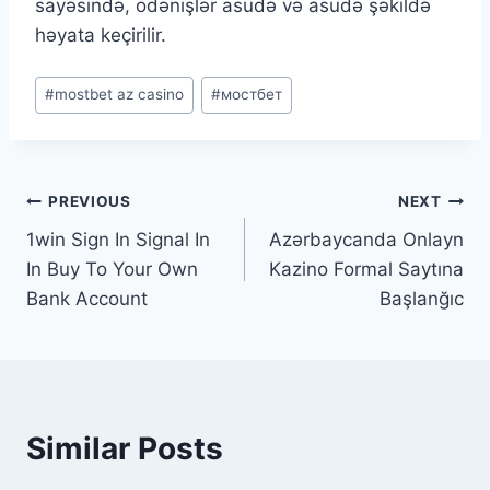
sayəsində, ödənişlər asudə və asudə şəkildə
həyata keçirilir.
Post
#
mostbet az casino
#
мостбет
Tags:
Post
PREVIOUS
NEXT
1win Sign In Signal In
Azərbaycanda Onlayn
navigation
In Buy To Your Own
Kazino Formal Saytına
Bank Account
Başlanğıc
Similar Posts