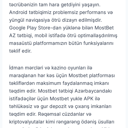
təcrübənizin tam hara getdiyini yaşayın.
Android tətbiqimiz problemsiz performans və
yüngül naviqasiya ötrü dizayn edilmişdir.
Google Play Store-dan yüklənə bilən MostBet
AZ tətbiqi, mobil istifadə ötrü optimallaşdırılmış
masaüstü platformamızın bütün funksiyalarını
təklif edir.
İdman mərcləri və kazino oyunları ilə
maraqlanan hər kəs üçün Mostbet platforması
təkliflərdən maksimum faydalanmaq imkanı
təqdim edir. Mostbet tətbiqi Azərbaycandakı
istifadəçilər üçün Mostbet yukle APK ilə
təhlükəsiz və gur depozit və çıxarış imkanları
təqdim edir. Rəqəmsal cüzdanlar və
kriptovalyutalar kimi rəngarəng ödəniş üsulları