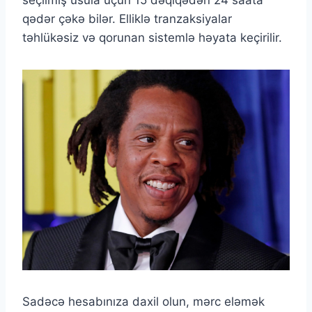
qədər çəkə bilər. Elliklə tranzaksiyalar
təhlükəsiz və qorunan sistemlə həyata keçirilir.
Sadəcə hesabınıza daxil olun, mərc eləmək