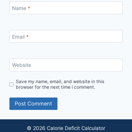
Name
*
Email
*
Website
Save my name, email, and website in this
browser for the next time I comment.
© 2026 Calorie Deficit Calculator