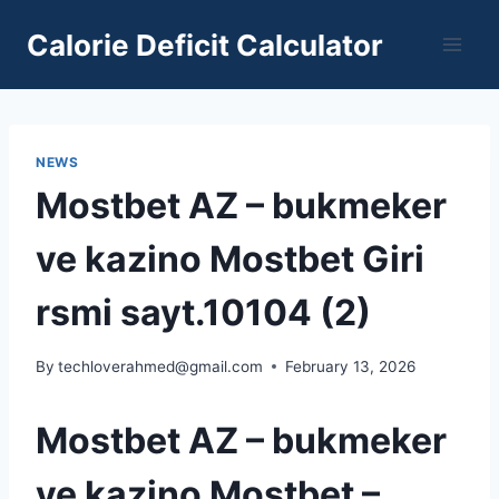
Skip
Calorie Deficit Calculator
to
content
NEWS
Mostbet AZ – bukmeker
ve kazino Mostbet Giri
rsmi sayt.10104 (2)
By
techloverahmed@gmail.com
February 13, 2026
Mostbet AZ – bukmeker
ve kazino Mostbet –