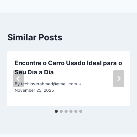
Similar Posts
Encontre o Carro Usado Ideal para o
Seu Dia a Dia
By
techloverahmed@gmail.com
November 25, 2025