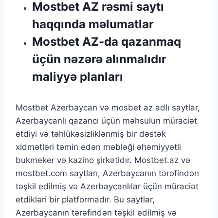
Mostbet AZ rəsmi saytı
haqqında məlumatlar
Mostbet AZ-da qazanmaq
üçün nəzərə alınmalıdır
maliyyə planları
Mostbet Azerbaycan və mosbet az adlı saytlar,
Azerbaycanlı qazancı üçün məhsulun müraciət
etdiyi və təhlükəsizliklənmiş bir dəstək
xidmətləri təmin edən məbləği əhəmiyyətli
bukmeker və kazino şirkətidır. Mostbet.az və
mostbet.com saytları, Azerbaycanın tərəfindən
təşkil edilmiş və Azerbaycanlılar üçün müraciət
etdikləri bir platformadır. Bu saytlar,
Azerbaycanın tərəfindən təşkil edilmiş və