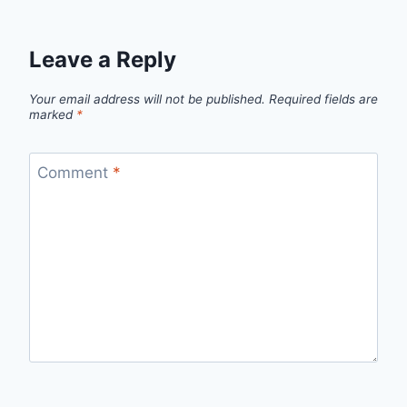
Leave a Reply
Your email address will not be published.
Required fields are
marked
*
Comment
*