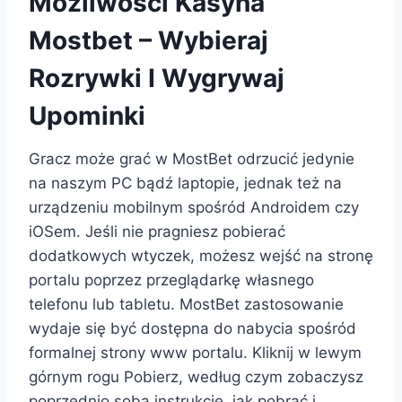
Możliwości Kasyna
Mostbet – Wybieraj
Rozrywki I Wygrywaj
Upominki
Gracz może grać w MostBet odrzucić jedynie
na naszym PC bądź laptopie, jednak też na
urządzeniu mobilnym spośród Androidem czy
iOSem. Jeśli nie pragniesz pobierać
dodatkowych wtyczek, możesz wejść na stronę
portalu poprzez przeglądarkę własnego
telefonu lub tabletu. MostBet zastosowanie
wydaje się być dostępna do nabycia spośród
formalnej strony www portalu. Kliknij w lewym
górnym rogu Pobierz, według czym zobaczysz
poprzednio sobą instrukcję, jak pobrać i