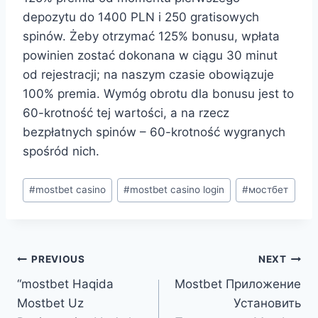
depozytu do 1400 PLN i 250 gratisowych
spinów. Żeby otrzymać 125% bonusu, wpłata
powinien zostać dokonana w ciągu 30 minut
od rejestracji; na naszym czasie obowiązuje
100% premia. Wymóg obrotu dla bonusu jest to
60-krotność tej wartości, a na rzecz
bezpłatnych spinów – 60-krotność wygranych
spośród nich.
Post
#
mostbet casino
#
mostbet casino login
#
мостбет
Tags:
Post
PREVIOUS
NEXT
“mostbet Haqida
Mostbet Приложение
navigation
Mostbet Uz
Установить