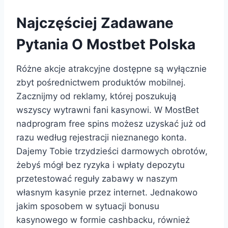
Najczęściej Zadawane
Pytania O Mostbet Polska
Różne akcje atrakcyjne dostępne są wyłącznie
zbyt pośrednictwem produktów mobilnej.
Zacznijmy od reklamy, której poszukują
wszyscy wytrawni fani kasynowi. W MostBet
nadprogram free spins możesz uzyskać już od
razu według rejestracji nieznanego konta.
Dajemy Tobie trzydzieści darmowych obrotów,
żebyś mógł bez ryzyka i wpłaty depozytu
przetestować reguły zabawy w naszym
własnym kasynie przez internet. Jednakowo
jakim sposobem w sytuacji bonusu
kasynowego w formie cashbacku, również