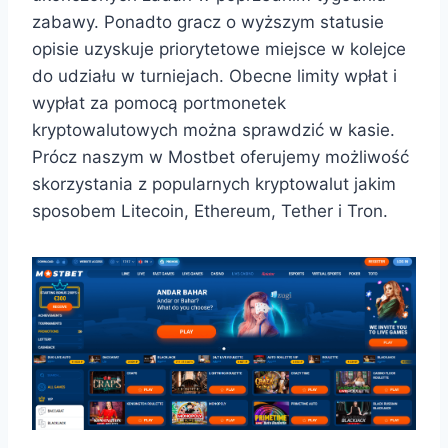
zabawy. Ponadto gracz o wyższym statusie
opisie uzyskuje priorytetowe miejsce w kolejce
do udziału w turniejach. Obecne limity wpłat i
wypłat za pomocą portmonetek
kryptowalutowych można sprawdzić w kasie.
Prócz naszym w Mostbet oferujemy możliwość
skorzystania z popularnych kryptowalut jakim
sposobem Litecoin, Ethereum, Tether i Tron.