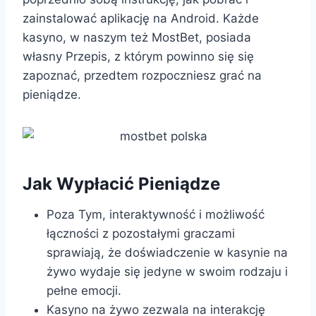
zainstalować aplikację na Android. Każde
kasyno, w naszym też MostBet, posiada
własny Przepis, z którym powinno się się
zapoznać, przedtem rozpoczniesz grać na
pieniądze.
Jak Wypłacić Pieniądze
Poza Tym, interaktywność i możliwość
łączności z pozostałymi graczami
sprawiają, że doświadczenie w kasynie na
żywo wydaje się jedyne w swoim rodzaju i
pełne emocji.
Kasyno na żywo zezwala na interakcję