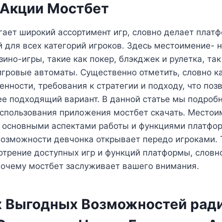
 Акции Мостбет
ает широкий ассортимент игр, словно делает плат
 для всех категорий игроков. Здесь местоимение- 
зино-игры, такие как покер, блэкджек и рулетка, так
игровые автоматы. Существенно отметить, словно к
енности, требования к стратегии и подходу, что поз
ее подходящий вариант. В данной статье мы подроб
спользования приложения мостбет скачать. Местои
с основными аспектами работы и функциями платфор
возможности девчонка открывает передо игроками. 
отрение доступных игр и функций платформы, слов
почему мостбет заслуживает вашего внимания.
х Выгодных Возможностей ради