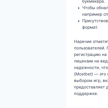
букмекера.
Чтобы обнал
например сп
Присутствов
формат.
Наречие отмети
пользователей.
регистрацию на 
лицензии на вед
надежности, что
(Mostbet) — это
выбором игр, вк
предоставляет д
поддержке.