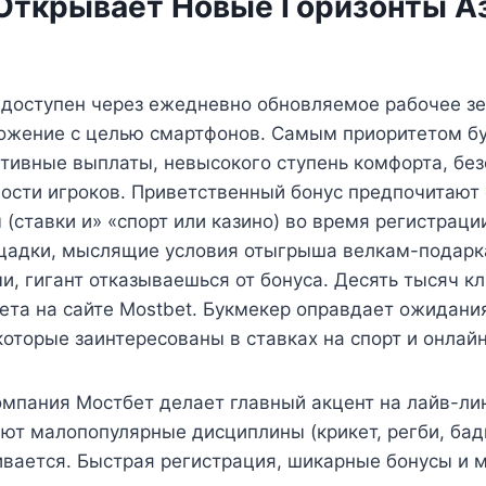
Открывает Новые Горизонты А
 доступен через ежедневно обновляемое рабочее зе
ожение с целью смартфонов. Самым приоритетом б
тивные выплаты, невысокого ступень комфорта, без
ости игроков. Приветственный бонус предпочитают 
 (ставки и» «спорт или казино) во время регистраци
щадки, мыслящие условия отыгрыша велкам-подарк
, гигант отказываешься от бонуса. Десять тысяч кл
ета на сайте Mostbet. Букмекер оправдает ожидани
которые заинтересованы в ставках на спорт и онлайн
омпания Мостбет делает главный акцент на лайв-л
ют малопопулярные дисциплины (крикет, регби, бад
ивается. Быстрая регистрация, шикарные бонусы и 