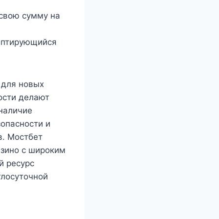
 свою сумму на
даптирующийся
 для новых
ости делают
 наличие
зопасности и
в. Мостбет
азино с широким
й ресурс
глосуточной