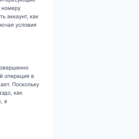
о номеру
ь аккаунт, как
ключая условия
совершенно
й операция в
вает. Поскольку
здо, как
, а