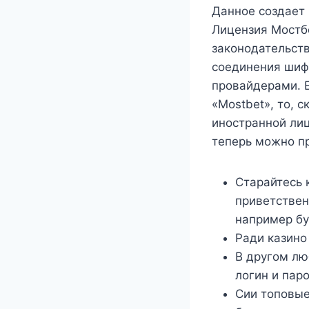
Данное создает
Лицензия Мостб
законодательств
соединения шиф
провайдерами. Е
«Mostbet», то, 
иностранной лиц
теперь можно пр
Старайтесь 
приветствен
например бу
Ради казино
В другом лю
логин и паро
Сии топовые