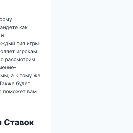
форму
найдете как
 и
аждый тип игры
воляет игрокам
но рассмотрим
мение-
мы, а к тому же
Также будет
но поможет вам
 Ставок