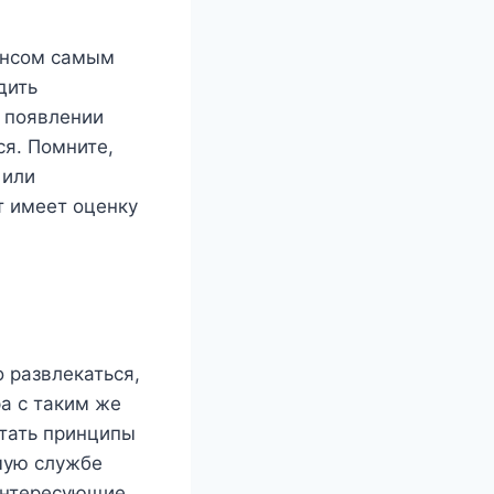
оунсом самым
дить
и появлении
ся. Помните,
 или
т имеет оценку
 развлекаться,
а с таким же
итать принципы
мую службе
 интересующие