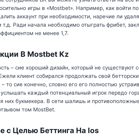
осительно игры в «Mostbet». Например, как войти п
далить аккаунт при необходимости, наречие ли удалят
и т.д. Ради начала необходимо отыграть фрибет, за
эффициентом не менее 1,7.
кции В Mostbet Kz
сть – сие хороший дизайн, который не существуют 
Ежели клиент собирался продолжать свой бетторски
 – то сие конечно, словно его его полностью устраи
 услышать каждый потенциальный игрок передо гора
я них букмекера. В сети шалишь и противоположные
отзывом том MostBet.
 с Целью Беттинга На Ios