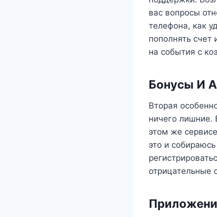
вас вопросы отн
телефона, как у
пополнять счет 
на события с ко
Бонусы И А
Вторая особенно
ничего лишние. 
этом же сервисе
это и собираюсь
регистрироватьс
отрицательные 
Приложение