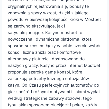
oryginalnych rejestrowania się, bonusy te
zapewniają spory wzrost, dzięki z jakiego
powodu w pierwszej kolejności kroki w Mostbet
są zarówno ekscytujące, jak i
satysfakcjonujące. Kasyno mostbet to
nowoczesna i dynamiczna platforma, która
spośród sukcesem łączy w sobie szeroki wybór
konsol, liczne zniżki oraz komfortowe
alternatywy płatności, dostosowane do
naszych graczy. Kasyno przez internet Mostbet
proponuje szeroką gamę konsol, które
zaspokoją potrzeby każdego entuzjastów
kasyn. Od Czasu perfekcyjnych automatów do
gier spośród różnymi motywami i liniami wypłat
według strategiczne zabawy stołowe, tego
typu jakim sposobem blackjack i poker, każdy