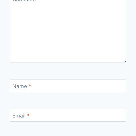
Name
*
Email
*