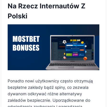
Na Rzecz Internautów Z
Polski
Ponadto nowi użytkownicy często otrzymują
bezpłatne zakłady bądź spiny, co zezwala
dywanom odkrywać różne alternatywy
zakładów bezpiecznie. Uporządkowane do
odwiedzenia zachęcania i nagradzania