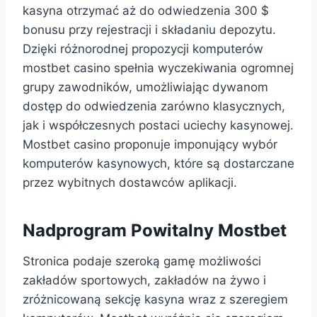
kasyna otrzymać aż do odwiedzenia 300 $
bonusu przy rejestracji i składaniu depozytu.
Dzięki różnorodnej propozycji komputerów
mostbet casino spełnia wyczekiwania ogromnej
grupy zawodników, umożliwiając dywanom
dostęp do odwiedzenia zarówno klasycznych,
jak i współczesnych postaci uciechy kasynowej.
Mostbet casino proponuje imponujący wybór
komputerów kasynowych, które są dostarczane
przez wybitnych dostawców aplikacji.
Nadprogram Powitalny Mostbet
Stronica podaje szeroką gamę możliwości
zakładów sportowych, zakładów na żywo i
zróżnicowaną sekcję kasyna wraz z szeregiem