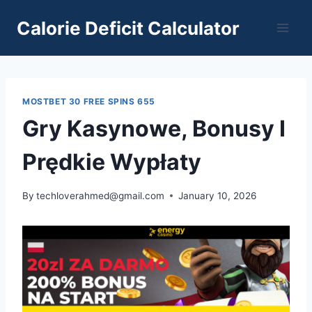
Skip
Calorie Deficit Calculator
to
content
MOSTBET 30 FREE SPINS 655
Gry Kasynowe, Bonusy I
Prędkie Wypłaty
By
techloverahmed@gmail.com
January 10, 2026