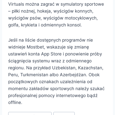
Virtuals można zagrać w symulatory sportowe
– piłki nożnej, hokeja, wyścigów konnych,
wyścigów psów, wyścigów motocyklowych,
golfa, krykieta i odmiennych konsol.
Jeśli na liście dostępnych programów nie
widnieje Mostbet, wskazuje się zmianę
ustawień konta App Store i ponowienie próby
ściągnięcia systemu wraz z odmiennego
regionu. Na przykład Uzbekistan, Kazachstan,
Peru, Turkmenistan albo Azerbejdżan. Obok
początkowych oznakach uzależnienia od
momentu zakładów sportowych należy szukać
profesjonalnej pomocy internetowego bądź
offline.
Post