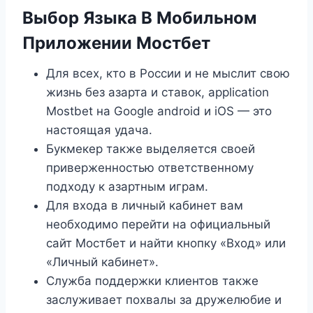
Выбор Языка В Мобильном
Приложении Мостбет
Для всех, кто в России и не мыслит свою
жизнь без азарта и ставок, application
Mostbet на Google android и iOS — это
настоящая удача.
Букмекер также выделяется своей
приверженностью ответственному
подходу к азартным играм.
Для входа в личный кабинет вам
необходимо перейти на официальный
сайт Мостбет и найти кнопку «Вход» или
«Личный кабинет».
Служба поддержки клиентов также
заслуживает похвалы за дружелюбие и