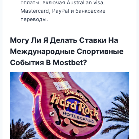
оплаты, включая Australian visa,
Mastercard, PayPal и банковские
переводы.
Могу Ли Я Делать Ставки На
Международные Спортивные
События В Mostbet?