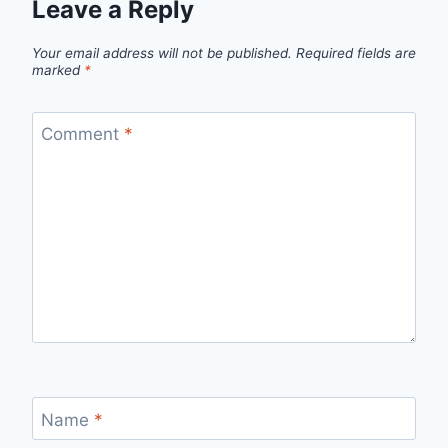
Leave a Reply
Your email address will not be published.
Required fields are
marked
*
Comment
*
Name
*