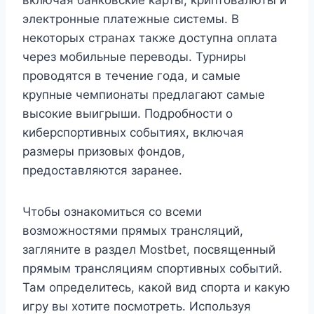
электронные платежные системы. В
некоторых странах также доступна оплата
через мобильные переводы. Турниры
проводятся в течение года, и самые
крупные чемпионаты предлагают самые
высокие выигрыши. Подробности о
киберспортивных событиях, включая
размеры призовых фондов,
предоставляются заранее.
Чтобы ознакомиться со всеми
возможностями прямых трансляций,
загляните в раздел Mostbet, посвященный
прямым трансляциям спортивных событий.
Там определитесь, какой вид спорта и какую
игру вы хотите посмотреть. Используя