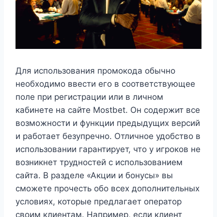
Для использования промокода обычно
необходимо ввести его в соответствующее
поле при регистрации или в личном
кабинете на сайте Mostbet. Он содержит все
возможности и функции предыдущих версий
и работает безупречно. Отличное удобство в
использовании гарантирует, что у игроков не
возникнет трудностей с использованием
сайта. В разделе «Акции и бонусы» вы
сможете прочесть обо всех дополнительных
условиях, которые предлагает оператор
своим клиентам. Например, если клиент