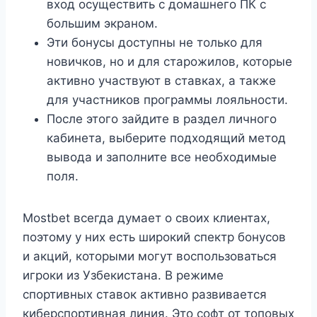
вход осуществить с домашнего ПК с
большим экраном.
Эти бонусы доступны не только для
новичков, но и для старожилов, которые
активно участвуют в ставках, а также
для участников программы лояльности.
После этого зайдите в раздел личного
кабинета, выберите подходящий метод
вывода и заполните все необходимые
поля.
Mostbet всегда думает о своих клиентах,
поэтому у них есть широкий спектр бонусов
и акций, которыми могут воспользоваться
игроки из Узбекистана. В режиме
спортивных ставок активно развивается
киберспортивная линия. Это софт от топовых