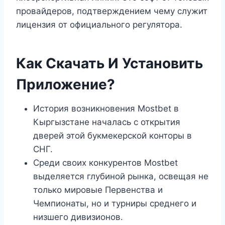
провайдеров, подтверждением чему служит
лицензия от официального регулятора.
Как Скачать И Установить
Приложение?
История возникновения Mostbet в
Кыргызстане началась с открытия
дверей этой букмекерской конторы в
СНГ.
Среди своих конкурентов Mostbet
выделяется глубиной рынка, освещая не
только мировые Первенства и
Чемпионаты, но и турниры среднего и
низшего дивизионов.