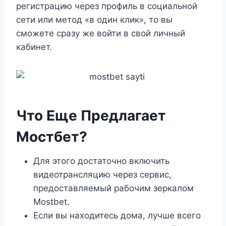
регистрацию через профиль в социальной
сети или метод «в один клик», то вы
сможете сразу же войти в свой личный
кабинет.
Что Еще Предлагает
Мостбет?
Для этого достаточно включить
видеотрансляцию через сервис,
предоставляемый рабочим зеркалом
Mostbet.
Если вы находитесь дома, лучше всего