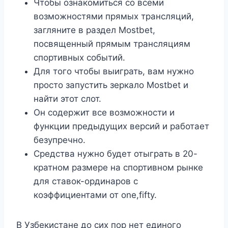
Чтобы ознакомиться со всеми
возможностями прямых трансляций,
загляните в раздел Mostbet,
посвященный прямым трансляциям
спортивных событий.
Для того чтобы выиграть, вам нужно
просто запустить зеркало Mostbet и
найти этот слот.
Он содержит все возможности и
функции предыдущих версий и работает
безупречно.
Средства нужно будет отыграть в 20-
кратном размере на спортивном рынке
для ставок-ординаров с
коэффициентами от one,fifty.
В Узбекистане до сих пор нет единого