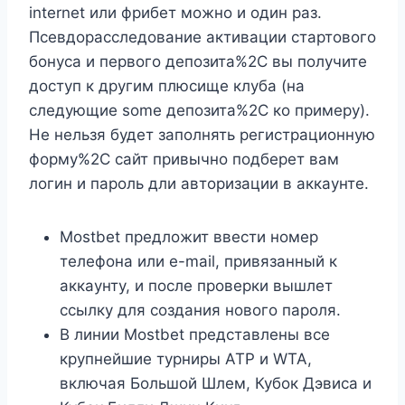
internet или фрибет можно и один раз.
Псевдорасследование активации стартового
бонуса и первого депозита%2C вы получите
доступ к другим плюсище клуба (на
следующие some депозита%2C ко примеру).
Не нельзя будет заполнять регистрационную
форму%2C сайт привычно подберет вам
логин и пароль дли авторизации в аккаунте.
Mostbet предложит ввести номер
телефона или e-mail, привязанный к
аккаунту, и после проверки вышлет
ссылку для создания нового пароля.
В линии Mostbet представлены все
крупнейшие турниры ATP и WTA,
включая Большой Шлем, Кубок Дэвиса и