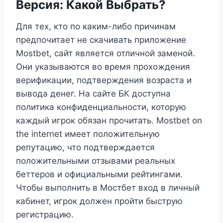
Версия: Какой Выбрать?
Для тех, кто по каким-либо причинам
предпочитает не скачивать приложение
Mostbet, сайт является отличной заменой.
Они указываются во время прохождения
верификации, подтверждения возраста и
вывода денег. На сайте БК доступна
политика конфиденциальности, которую
каждый игрок обязан прочитать. Mostbet on
the internet имеет положительную
репутацию, что подтверждается
положительными отзывами реальных
беттеров и официальными рейтингами.
Чтобы выполнить в Мостбет вход в личный
кабинет, игрок должен пройти быструю
регистрацию.