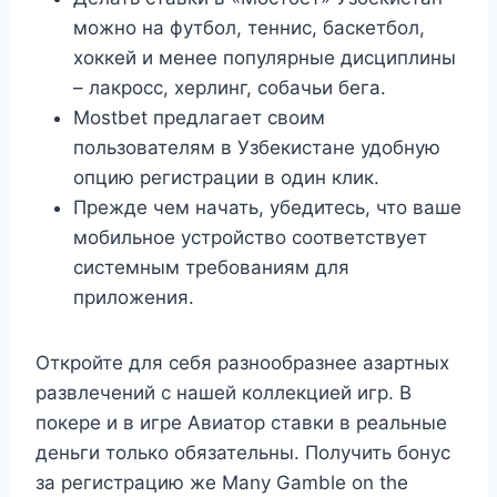
можно на футбол, теннис, баскетбол,
хоккей и менее популярные дисциплины
– лакросс, херлинг, собачьи бега.
Mostbet предлагает своим
пользователям в Узбекистане удобную
опцию регистрации в один клик.
Прежде чем начать, убедитесь, что ваше
мобильное устройство соответствует
системным требованиям для
приложения.
Откройте для себя разнообразнее азартных
развлечений с нашей коллекцией игр. В
покере и в игре Авиатор ставки в реальные
деньги только обязательны. Получить бонус
за регистрацию же Many Gamble on the