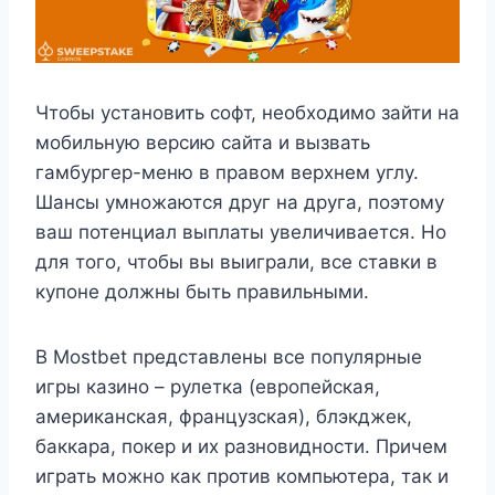
Чтобы установить софт, необходимо зайти на
мобильную версию сайта и вызвать
гамбургер-меню в правом верхнем углу.
Шансы умножаются друг на друга, поэтому
ваш потенциал выплаты увеличивается. Но
для того, чтобы вы выиграли, все ставки в
купоне должны быть правильными.
В Mostbet представлены все популярные
игры казино – рулетка (европейская,
американская, французская), блэкджек,
баккара, покер и их разновидности. Причем
играть можно как против компьютера, так и