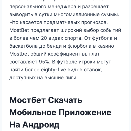
персонального менеджера и разрешает
выводить в сутки многомиллионные суммы.
Что касается предматчевых прогнозов,
MostBet предлагает широкий выбор событий
в более чем 20 видах спорта. От футбола и
баскетбола до бенди и флорбола в казино
Mostbet общий коэффициент выплат
составляет 95%. В футболе игроки могут
найти более eighty-five видов ставок,
доступных на высшие лиги.
Мостбет Скачать
Мобильное Приложение
На Андроид