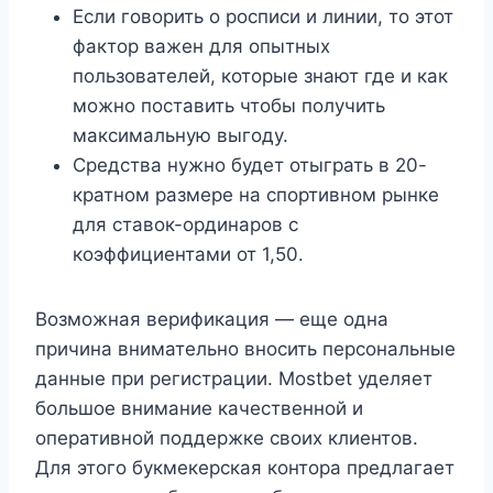
Если говорить о росписи и линии, то этот
фактор важен для опытных
пользователей, которые знают где и как
можно поставить чтобы получить
максимальную выгоду.
Средства нужно будет отыграть в 20-
кратном размере на спортивном рынке
для ставок-ординаров с
коэффициентами от 1,50.
Возможная верификация — еще одна
причина внимательно вносить персональные
данные при регистрации. Mostbet уделяет
большое внимание качественной и
оперативной поддержке своих клиентов.
Для этого букмекерская контора предлагает