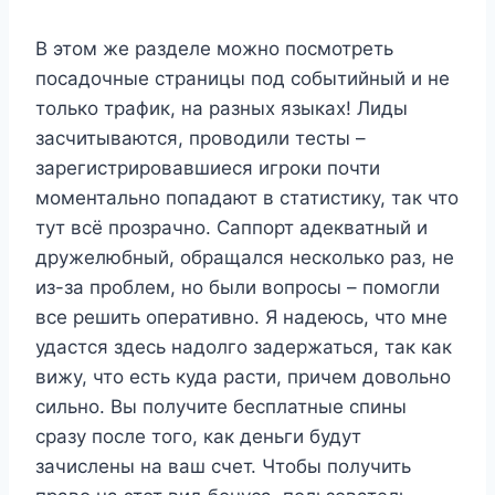
В этом же разделе можно посмотреть
посадочные страницы под событийный и не
только трафик, на разных языках! Лиды
засчитываются, проводили тесты –
зарегистрировавшиеся игроки почти
моментально попадают в статистику, так что
тут всё прозрачно. Саппорт адекватный и
дружелюбный, обращался несколько раз, не
из-за проблем, но были вопросы – помогли
все решить оперативно. Я надеюсь, что мне
удастся здесь надолго задержаться, так как
вижу, что есть куда расти, причем довольно
сильно. Вы получите бесплатные спины
сразу после того, как деньги будут
зачислены на ваш счет. Чтобы получить