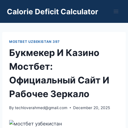
Skip
Calorie Deficit Calculator
to
content
MOSTBET UZBEKISTAN 397
Букмекер И Казино
Мостбет:
Официальный Сайт И
Рабочее Зеркало
By
techloverahmed@gmail.com
December 20, 2025