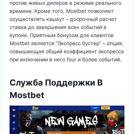
против живых дилеров в режиме реального
времени. Кроме того, Mostbet позволяет
осуществлять кэшаут – досрочный расчет
ставки до завершения всех событий в
купоне. Приятным бонусом для клиентов
Mostbet является “Экспресс бустер” – опция,
повышающая общий коэффициент экспресса
при включении в него four и более событий.
Служба Поддержки В
Mostbet