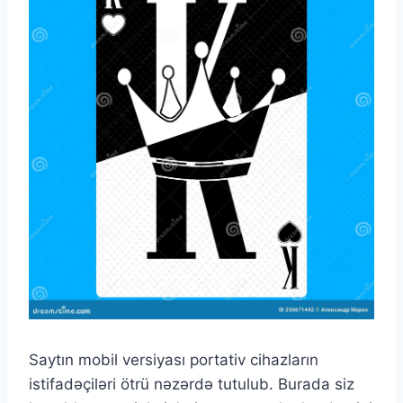
Saytın mobil versiyası portativ cihazların
istifadəçiləri ötrü nəzərdə tutulub. Burada siz