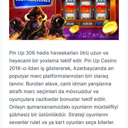
Pin Up 306 hədis həvəskarları ötrü uzun və
həyəcanlı bir yoxlama təklif edir. Pin Up Casino
2016-cı ildən iş göstərərək, Azərbaycanda ən
populyar mərc platformalarından biri olaraq
tanınır. Bundan əlavə, canlı idman yarışlarına
ətraflı mərc seçimləri də mövcuddur və
oyunçulara cazibədar bonuslar təklif edilir.
Onlayn qumarxanamızdakı oyunların müxtəlifliyi
şübhəsiz bir üstünlükdür. Strateji oyunlarını
sevənlər rulet və ya kart oyunları seçə bilərlər.