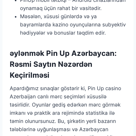
oynamaq üçün rahat bir vasitədir.
Məsələn, xüsusi günlərdə və ya
bayramlarda kazino oyunçularına subyektiv
hədiyyələr və bonuslar təqdim edir.
əylənmək Pin Up Azərbaycan:
Rəsmi Saytın Nəzərdən
Keçirilməsi
Apardığımız sınaqlar göstərir ki, Pin Up casino
Azerbaijan canlı mərc seçimləri xüsusilə
təsirlidir. Oyunlar gediş edərkən mərc görmək
imkanı və praktik ara rejimində statistika ilə
təmin olunursunuz. Bu, şirkətin yerli bazarın
tələblərinə uyğunlaşması və Azərbaycan