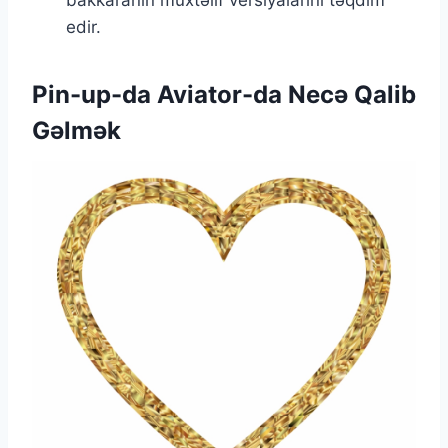
bakkaranın müxtəlif versiyalarını təqdim
edir.
Pin-up-da Aviator-da Necə Qalib
Gəlmək