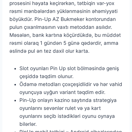
prosesini həyata keçirərkən, tətbiqin var-yox
rəsmi mənbələrdən yüklənməsinin əhəmiyyəti
böyükdür. Pin-Up AZ Bukmeker kontorundan
pulun çıxarılmasının vaxtı metoddan asılıdır.
Məsələn, bank kartına köçürdükdə, bu müddət
rəsmi olaraq 1 gündən 5 günə qədərdir, amma
əslində pul ən tez daxil olur karta.
Slot oyunları Pin Up slot bölməsində geniş
çeşiddə təqdim olunur.
Ödəmə metodları çoxçeşidlidir və hər vahid
oyunçuya uyğun variant təqdim edir.
Pin-Up onlayn kazino saytında strategiya
oyunlarını sevənlər rulet və ya kart
oyunlarını seçib istədikləri oyunu oynaya
bilərlər.
PinUp mobil tətbiqi – Android cihazlarından