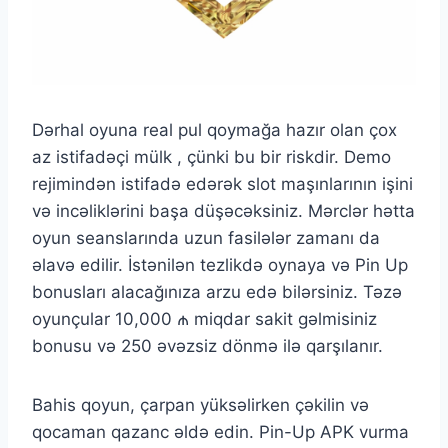
Dərhal oyuna real pul qoymağa hazır olan çox
az istifadəçi mülk , çünki bu bir riskdir. Demo
rejimindən istifadə edərək slot maşınlarının işini
və incəliklərini başa düşəcəksiniz. Mərclər hətta
oyun seanslarında uzun fasilələr zamanı da
əlavə edilir. İstənilən tezlikdə oynaya və Pin Up
bonusları alacağınıza arzu edə bilərsiniz. Təzə
oyunçular 10,000 ₼ miqdar sakit gəlmisiniz
bonusu və 250 əvəzsiz dönmə ilə qarşılanır.
Bahis qoyun, çarpan yüksəlirken çəkilin və
qocaman qazanc əldə edin. Pin-Up APK vurma