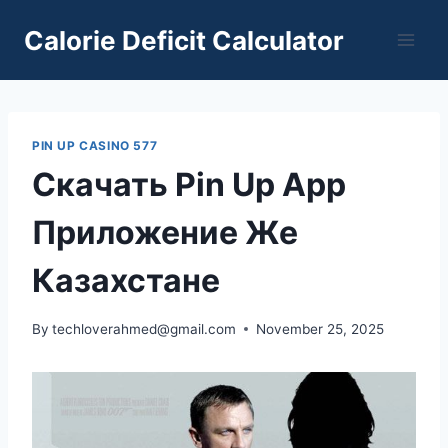
Skip
Calorie Deficit Calculator
to
content
PIN UP CASINO 577
Скачать Pin Up App
Приложение Же
Казахстане
By
techloverahmed@gmail.com
November 25, 2025