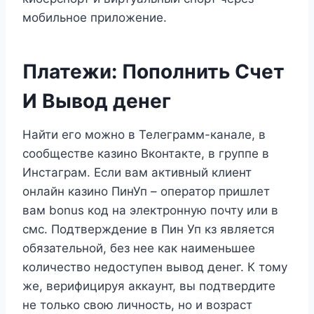
мобильное приложение.
Платежи: Пополнить Счет
И Вывод денег
Найти его можно в Телеграмм-канале, в
сообществе казино Вконтакте, в группе в
Инстаграм. Если вам активный клиент
онлайн казино ПинУп – оператор пришлет
вам bonus код на электронную почту или в
смс. Подтверждение в Пин Уп кз является
обязательной, без нее как наименьшее
количество недоступен вывод денег. К тому
же, верифицируя аккаунт, вы подтвердите
не только свою личность, но и возраст