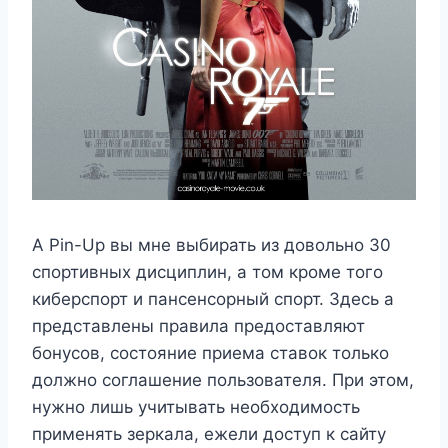
А Pin-Up вы мне выбирать из довольно 30
спортивных дисциплин, а том кроме того
киберспорт и пансенсорный спорт. Здесь а
представлены правила предоставляют
бонусов, состояние приема ставок только
должно соглашение пользователя. При этом,
нужно лишь учитывать необходимость
применять зеркала, ежели доступ к сайту