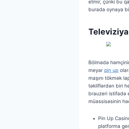
etmir, çünki bu 
burada oynaya bil
Televiziya
Bölmədə həmçinin 
meyar
pin up
olar
maşını tökmək lap
təkliflərdən biri
brauzeri istifadə
müəssisəsinin həqi
Pin Up Casino
platforma gen