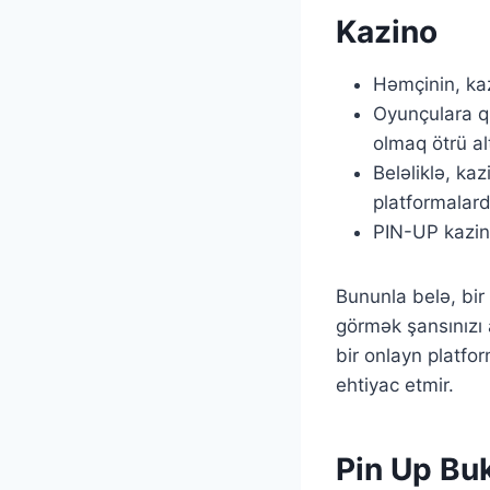
Kazino
Həmçinin, ka
Oyunçulara q
olmaq ötrü al
Beləliklə, ka
platformalard
PIN-UP kazino
Bununla belə, bir
görmək şansınızı 
bir onlayn platfo
ehtiyac etmir.
Pin Up Buk