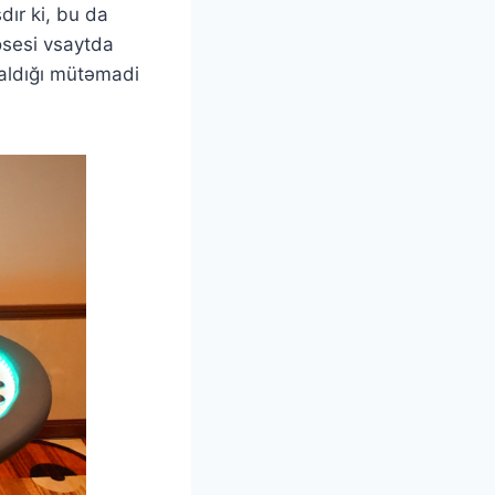
dır ki, bu da
osesi vsaytda
aldığı mütəmadi