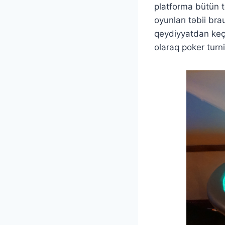
platforma bütün t
oyunları təbii br
qeydiyyatdan keç
olaraq poker turnirl