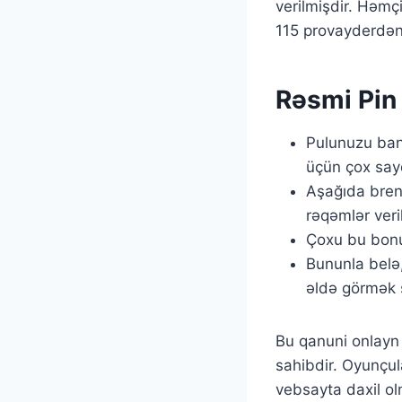
verilmişdir. Həmç
115 provayderdən s
Rəsmi Pin
Pulunuzu bank
üçün çox say
Aşağıda brend
rəqəmlər veri
Çoxu bu bonu
Bununla belə,
əldə görmək şa
Bu qanuni onlayn 
sahibdir. Oyunçu
vebsayta daxil ol