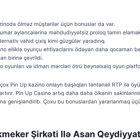
zinoda ölməz müştərilər üçün bonuslar da var.
umar əyləncələrinə məhdudiyyətsiz proloq təmin eləmək
ternativ vahid çixiş kimi güzgülər yaradırıq.
zino elliklə oyunçu ehtiyaclarını ödəyən daha qocaman b
an birinə çevrildi.
 oyunları və idman mərcləri ötrü beynəlxalq oyun platfo
 çox Pin Up kazino onlayn başlıqları təntənəli RTP ilə öy
artırır. Pin Up Casino artıq daha daha ölkənin sakinlərin
rma genişləndirib. Çoxu bu bonuslardan yararlanmaq üçü
meker Şirkəti Ilə Asan Qeydiyya