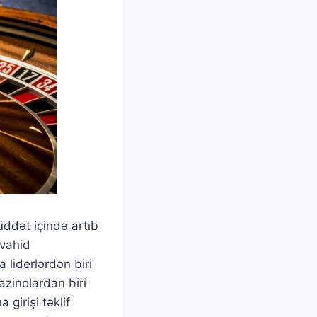
üddət içində artıb
 vahid
liderlərdən biri
azinolardan biri
girişi təklif