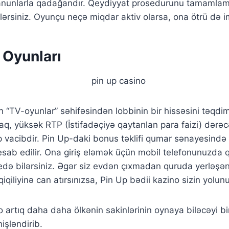
qanunlarla qadağandır. Qeydiyyat prosedurunu tamamlam
ərsiniz. Oyunçu neçə miqdar aktiv olarsa, ona ötrü də imt
 Oyunları
“TV-oyunlar” səhifəsindən lobbinin bir hissəsini təqdim
aq, yüksək RTP (İstifadəçiyə qaytarılan para faizi) dərəcə
 vacibdir. Pin Up-daki bonus təklifi qumar sənayesində
 hesab edilir. Ona giriş eləmək üçün mobil telefonunuzda q
 edə bilərsiniz. Əgər siz evdən çıxmadan quruda yerləş
qiliyinə can atırsınızsa, Pin Up bədii kazino sizin yolun
 artıq daha daha ölkənin sakinlərinin oynaya biləcəyi bi
işləndirib.