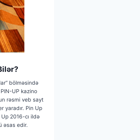
Bilər?
lar” bölməsində
. PIN-UP kazino
un rəsmi veb sayt
er yaradır. Pin Up
n Up 2016-cı ildə
 əsas edir.