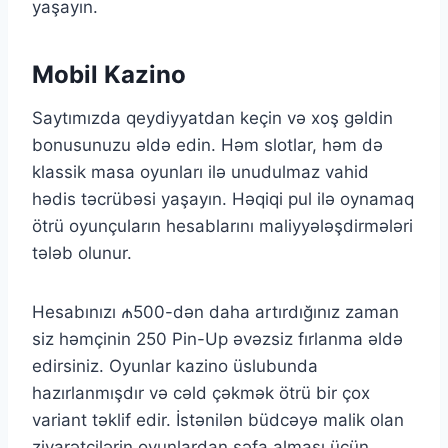
yaşayın.
Mobil Kazino
Saytımızda qeydiyyatdan keçin və xoş gəldin
bonusunuzu əldə edin. Həm slotlar, həm də
klassik masa oyunları ilə unudulmaz vahid
hədis təcrübəsi yaşayın. Həqiqi pul ilə oynamaq
ötrü oyunçuların hesablarını maliyyələşdirmələri
tələb olunur.
Hesabınızı ₼500-dən daha artırdığınız zaman
siz həmçinin 250 Pin-Up əvəzsiz fırlanma əldə
edirsiniz. Oyunlar kazino üslubunda
hazırlanmışdır və cəld çəkmək ötrü bir çox
variant təklif edir. İstənilən büdcəyə malik olan
ziyarətçilərin oyunlardan səfa alması üçün