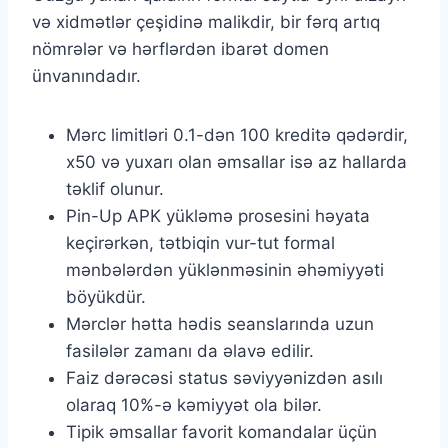
və xidmətlər çeşidinə malikdir, bir fərq artıq
nömrələr və hərflərdən ibarət domen
ünvanındadır.
Mərc limitləri 0.1-dən 100 kreditə qədərdir,
x50 və yuxarı olan əmsallar isə az hallarda
təklif olunur.
Pin-Up APK yükləmə prosesini həyata
keçirərkən, tətbiqin vur-tut formal
mənbələrdən yüklənməsinin əhəmiyyəti
böyükdür.
Mərclər hətta hədis seanslarında uzun
fasilələr zamanı da əlavə edilir.
Faiz dərəcəsi status səviyyənizdən asılı
olaraq 10%-ə kəmiyyət ola bilər.
Tipik əmsallar favorit komandalar üçün