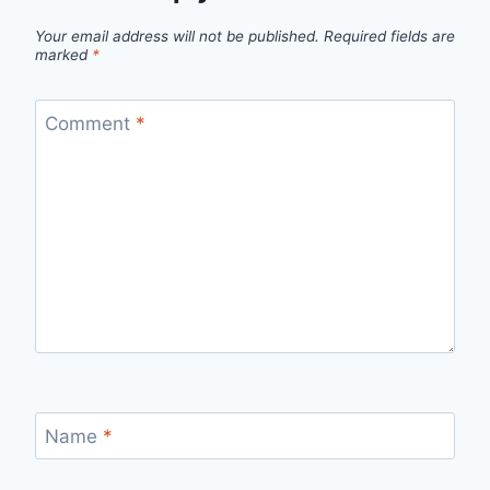
Your email address will not be published.
Required fields are
marked
*
Comment
*
Name
*