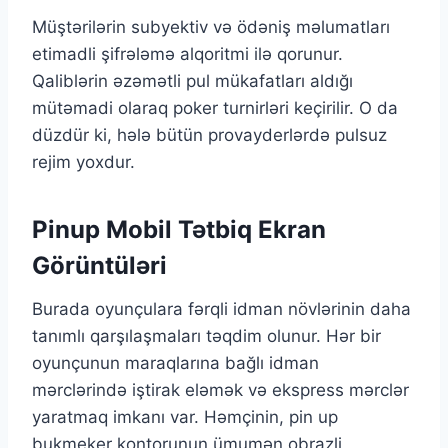
Müştərilərin subyektiv və ödəniş məlumatları
etimadli şifrələmə alqoritmi ilə qorunur.
Qaliblərin əzəmətli pul mükafatları aldığı
mütəmadi olaraq poker turnirləri keçirilir. O da
düzdür ki, hələ bütün provayderlərdə pulsuz
rejim yoxdur.
Pinup Mobil Tətbiq Ekran
Görüntüləri
Burada oyunçulara fərqli idman növlərinin daha
tanımlı qarşılaşmaları təqdim olunur. Hər bir
oyunçunun maraqlarına bağlı idman
mərclərində iştirak eləmək və ekspress mərclər
yaratmaq imkanı var. Həmçinin, pin up
bukmeker kontorunun ümumən obrazli