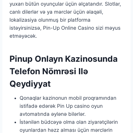
yuxarı bütün oyunçular üçün əlçatandır. Slotlar,
canlı dilerlər və ya mərclər üçün əlaqəli,
lokalizasiya olunmuş bir platforma
istəyirsinizsə, Pin-Up Online Casino sizi məyus
etməyəcək.
Pinup Onlayn Kazinosunda
Telefon Nömrəsi Ilə
Qeydiyyat
Qonaqlar kazinonun mobil proqramından
istifadə edərək Pin Up casino oyun
avtomatında əylənə bilərlər.
İstənilən büdcəyə olma olan ziyarətçilərin
oyunlardan həzz alması üçün mərclərin