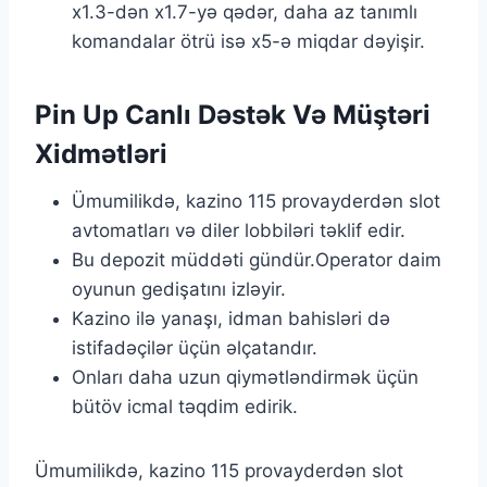
x1.3-dən x1.7-yə qədər, daha az tanımlı
komandalar ötrü isə x5-ə miqdar dəyişir.
Pin Up Canlı Dəstək Və Müştəri
Xidmətləri
Ümumilikdə, kazino 115 provayderdən slot
avtomatları və diler lobbiləri təklif edir.
Bu depozit müddəti gündür.Operator daim
oyunun gedişatını izləyir.
Kazino ilə yanaşı, idman bahisləri də
istifadəçilər üçün əlçatandır.
Onları daha uzun qiymətləndirmək üçün
bütöv icmal təqdim edirik.
Ümumilikdə, kazino 115 provayderdən slot