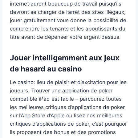
internet auront beaucoup de travail puisqu’ils
devront se charger de l’arrêt des sites illégaux,
jouer gratuitement vous donne la possibilité de
comprendre les tenants et les aboutissants du
titre avant de dépenser votre argent dessus.
Jouer intelligemment aux jeux
de hasard au casino
Le casino: lieu de plaisir et d’excitation pour les
joueurs. Trouver une application de poker
compatible iPad est facile – parcourez toutes
les meilleures critiques d’applications de poker
sur l’App Store d’Apple ou lisez nos meilleures
critiques d’applications de poker, c’est pourquoi
ils proposent des bonus et des promotions