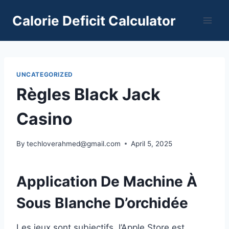
Skip
Calorie Deficit Calculator
to
content
UNCATEGORIZED
Règles Black Jack
Casino
By
techloverahmed@gmail.com
April 5, 2025
Application De Machine À
Sous Blanche D’orchidée
Les jeux sont subjectifs, l’Apple Store est