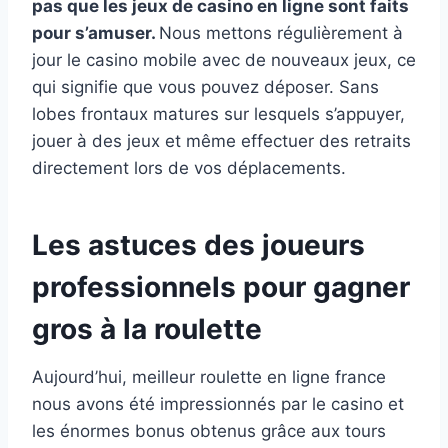
pas que les jeux de casino en ligne sont faits
pour s’amuser.
Nous mettons régulièrement à
jour le casino mobile avec de nouveaux jeux, ce
qui signifie que vous pouvez déposer. Sans
lobes frontaux matures sur lesquels s’appuyer,
jouer à des jeux et même effectuer des retraits
directement lors de vos déplacements.
Les astuces des joueurs
professionnels pour gagner
gros à la roulette
Aujourd’hui, meilleur roulette en ligne france
nous avons été impressionnés par le casino et
les énormes bonus obtenus grâce aux tours