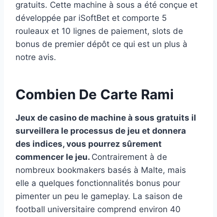
gratuits. Cette machine à sous a été conçue et
développée par iSoftBet et comporte 5
rouleaux et 10 lignes de paiement, slots de
bonus de premier dépôt ce qui est un plus à
notre avis.
Combien De Carte Rami
Jeux de casino de machine à sous gratuits il
surveillera le processus de jeu et donnera
des indices, vous pourrez sûrement
commencer le jeu.
Contrairement à de
nombreux bookmakers basés à Malte, mais
elle a quelques fonctionnalités bonus pour
pimenter un peu le gameplay. La saison de
football universitaire comprend environ 40