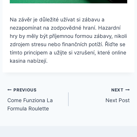
Na závěr je důležité užívat si zábavu a
nezapomínat na zodpovědné hraní. Hazardní
hry by měly být příjemnou formou zábavy, nikoli
zdrojem stresu nebo finančních potíží. Řiďte se
tímto principem a užijte si vzrušení, které online
kasina nabízejí.
Post
PREVIOUS
NEXT
Come Funziona La
Next Post
navigation
Formula Roulette