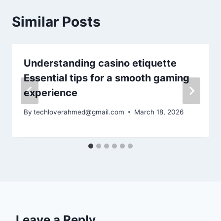
Similar Posts
Understanding casino etiquette
Essential tips for a smooth gaming
experience
By
techloverahmed@gmail.com
March 18, 2026
Leave a Reply