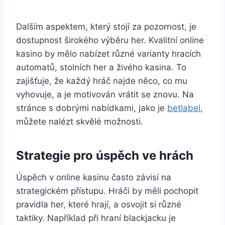
Dalším aspektem, který stojí za pozornost, je
dostupnost širokého výběru her. Kvalitní online
kasino by mělo nabízet různé varianty hracích
automatů, stolních her a živého kasina. To
zajišťuje, že každý hráč najde něco, co mu
vyhovuje, a je motivován vrátit se znovu. Na
stránce s dobrými nabídkami, jako je
betlabel
,
můžete nalézt skvělé možnosti.
Strategie pro úspěch ve hrách
Úspěch v online kasinu často závisí na
strategickém přístupu. Hráči by měli pochopit
pravidla her, které hrají, a osvojit si různé
taktiky. Například při hraní blackjacku je