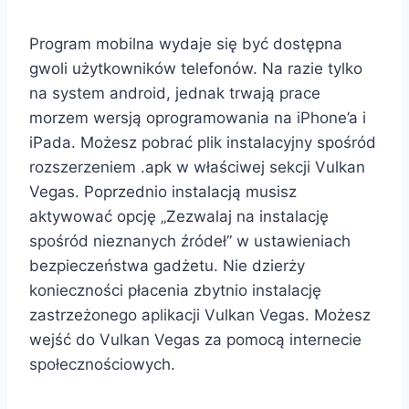
Program mobilna wydaje się być dostępna
gwoli użytkowników telefonów. Na razie tylko
na system android, jednak trwają prace
morzem wersją oprogramowania na iPhone’a i
iPada. Możesz pobrać plik instalacyjny spośród
rozszerzeniem .apk w właściwej sekcji Vulkan
Vegas. Poprzednio instalacją musisz
aktywować opcję „Zezwalaj na instalację
spośród nieznanych źródeł” w ustawieniach
bezpieczeństwa gadżetu. Nie dzierży
konieczności płacenia zbytnio instalację
zastrzeżonego aplikacji Vulkan Vegas. Możesz
wejść do Vulkan Vegas za pomocą internecie
społecznościowych.