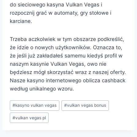
do sieciowego kasyna Vulkan Vegas i
rozpocznij grać w automaty, gry stołowe i
karciane.
Trzeba aczkolwiek w tym obszarze podkreślić,
że idzie o nowych użytkowników. Oznacza to,
że jeśli już zakładałeś samemu kiedyś profil w
naszym kasynie Vulkan Vegas, owo nie
będziesz mógł skorzystać wraz z naszej oferty.
Nasze kasyno internetowego oblicza cashback
według unikalnego wzoru.
Post
#
kasyno vulkan vegas
#
vulkan vegas bonus
Tags:
#
vulkan vegas pl