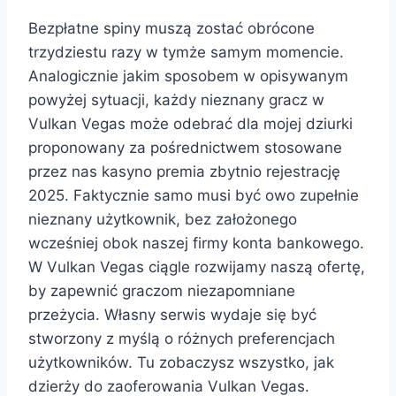
Bezpłatne spiny muszą zostać obrócone
trzydziestu razy w tymże samym momencie.
Analogicznie jakim sposobem w opisywanym
powyżej sytuacji, każdy nieznany gracz w
Vulkan Vegas może odebrać dla mojej dziurki
proponowany za pośrednictwem stosowane
przez nas kasyno premia zbytnio rejestrację
2025. Faktycznie samo musi być owo zupełnie
nieznany użytkownik, bez założonego
wcześniej obok naszej firmy konta bankowego.
W Vulkan Vegas ciągle rozwijamy naszą ofertę,
by zapewnić graczom niezapomniane
przeżycia. Własny serwis wydaje się być
stworzony z myślą o różnych preferencjach
użytkowników. Tu zobaczysz wszystko, jak
dzierży do zaoferowania Vulkan Vegas.