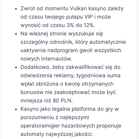
Zwrot od momentu Vulkan kasyno zależy
od czasu twojego pułapu VIP i może
wynosić od czasu 3% do 12%.
Na własnej stronie wyszukuje się
szczególny odnośnik, który automatycznie
uaktywnia nadprogram gwoli wszystkich
nowych internautów.
Dodatkowo, żeby zakwalifikować się do
odwiedzenia reklamy, tygodniowa suma
wpłat obniżona o kwotę otrzymanych
bonusów nie zaakceptować może być
mniejsza niż 80 PLN.
Kasyno jako legalna platforma do gry w
porozumieniu z najlepszymi
operatoramigier hazardowych proponuje
automaty najwyższej jakości.