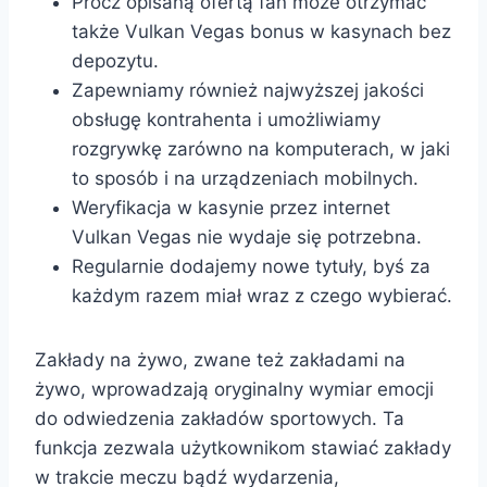
Prócz opisaną ofertą fan może otrzymać
także Vulkan Vegas bonus w kasynach bez
depozytu.
Zapewniamy również najwyższej jakości
obsługę kontrahenta i umożliwiamy
rozgrywkę zarówno na komputerach, w jaki
to sposób i na urządzeniach mobilnych.
Weryfikacja w kasynie przez internet
Vulkan Vegas nie wydaje się potrzebna.
Regularnie dodajemy nowe tytuły, byś za
każdym razem miał wraz z czego wybierać.
Zakłady na żywo, zwane też zakładami na
żywo, wprowadzają oryginalny wymiar emocji
do odwiedzenia zakładów sportowych. Ta
funkcja zezwala użytkownikom stawiać zakłady
w trakcie meczu bądź wydarzenia,