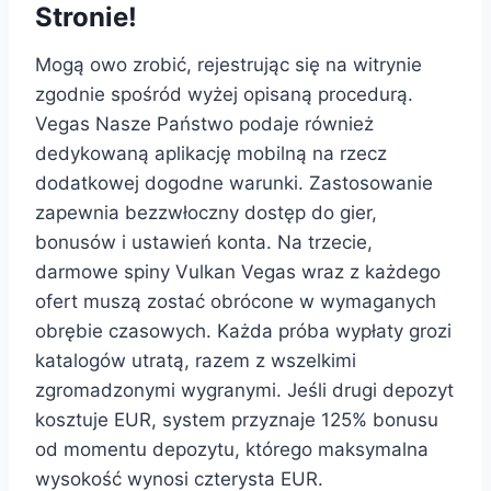
Stronie!
Mogą owo zrobić, rejestrując się na witrynie
zgodnie spośród wyżej opisaną procedurą.
Vegas Nasze Państwo podaje również
dedykowaną aplikację mobilną na rzecz
dodatkowej dogodne warunki. Zastosowanie
zapewnia bezzwłoczny dostęp do gier,
bonusów i ustawień konta. Na trzecie,
darmowe spiny Vulkan Vegas wraz z każdego
ofert muszą zostać obrócone w wymaganych
obrębie czasowych. Każda próba wypłaty grozi
katalogów utratą, razem z wszelkimi
zgromadzonymi wygranymi. Jeśli drugi depozyt
kosztuje EUR, system przyznaje 125% bonusu
od momentu depozytu, którego maksymalna
wysokość wynosi czterysta EUR.