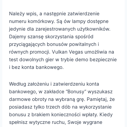
Należy wpis, a następnie zatwierdzenie
numeru komórkowy. Są ów lampy dostępne
jedynie dla zarejestrowanych użytkowników.
Dajemy szansę skorzystania spośród
przyciągających bonusów powitalnych i
równych promocji. Vulkan Vegas umożliwia na
test dowolnych gier w trybie demo bezpiecznie
i bez konta bankowego.
Według założeniu i zatwierdzeniu konta
bankowego, w zakładce “Bonusy” wyszukasz
darmowe obroty na wybraną grę. Pamiętaj, że
posiadasz tylko trzech dób na wykorzystanie
bonusu z brakiem konieczności wpłaty. Kiedy
spełnisz wytyczne ruchu, Swoje wygrane