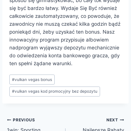
sposób się gimnastykować, bo cały tok wydaje
się być bardzo łatwy. Wydaje Się Być również
całkowicie zautomatyzowany, co powoduje, że
zawodnicy nie muszą czekać kilka godzin bądź
poniekąd dni, żeby uzyskać ten bonus. Nasz
innowacyjny program przypisuje albowiem
nadprogram wyjąwszy depozytu mechanicznie
do odwiedzenia konta bankowego gracza, gdy
ten spełni żądane warunki.
Post
#
vulkan vegas bonus
Tags:
#
vulkan vegas kod promocyjny bez depozytu
Post
PREVIOUS
NEXT
1win: Sporting
Najlepsze Rabaty