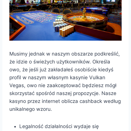
Musimy jednak w naszym obszarze podkreślić,
że idzie o świeżych użytkowników. Określa
owo, że jeśli już zakładałeś osobiście kiedyś
profil w naszym własnym kasynie Vulkan
Vegas, owo nie zaakceptować będziesz mógł
skorzystać spośród naszej propozycje. Nasze
kasyno przez internet oblicza cashback według
unikalnego wzoru.
Legalność działalności wydaje się