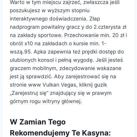
Warto w tym miejscu zajrzeć, zwłaszcza jeśli
poszukujesz w wyższym stopniu
interaktywnego doświadczenia. Złap
nadprogram powitalny gracz y do 2.czterysta zł
na zakłady sportowe. Przechowanie min. 20 zł i
obrót x10 na zakładach o kursie min. 1-
wszą.95. Apka zapewnia też prędki dostęp do
ulubionych konsol i pełną wygodę. Jeśli jesteś
graczem mobilnym, zdecydowanie wskazane
jest ją sprawdzić. Aby zarejestrować się na
stronie www Vulkan Vegas, kliknij guzik
„Zarejestruj się” znajdujący się w prawym
górnym rogu witryny głównej.
W Zamian Tego
Rekomendujemy Te Kasyna: