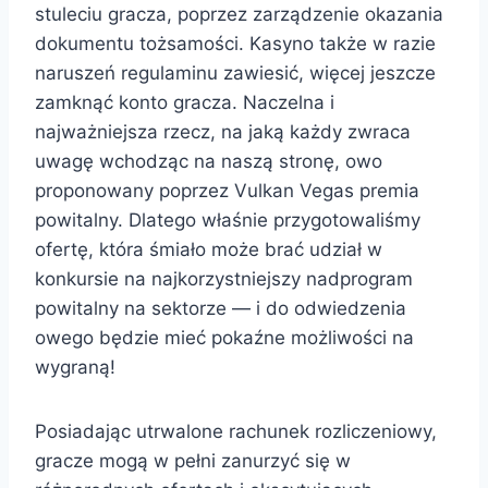
stuleciu gracza, poprzez zarządzenie okazania
dokumentu tożsamości. Kasyno także w razie
naruszeń regulaminu zawiesić, więcej jeszcze
zamknąć konto gracza. Naczelna i
najważniejsza rzecz, na jaką każdy zwraca
uwagę wchodząc na naszą stronę, owo
proponowany poprzez Vulkan Vegas premia
powitalny. Dlatego właśnie przygotowaliśmy
ofertę, która śmiało może brać udział w
konkursie na najkorzystniejszy nadprogram
powitalny na sektorze — i do odwiedzenia
owego będzie mieć pokaźne możliwości na
wygraną!
Posiadając utrwalone rachunek rozliczeniowy,
gracze mogą w pełni zanurzyć się w