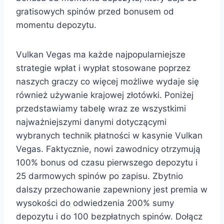
gratisowych spinów przed bonusem od
momentu depozytu.
Vulkan Vegas ma każde najpopularniejsze
strategie wpłat i wypłat stosowane poprzez
naszych graczy co więcej możliwe wydaje się
również używanie krajowej złotówki. Poniżej
przedstawiamy tabelę wraz ze wszystkimi
najważniejszymi danymi dotyczącymi
wybranych technik płatności w kasynie Vulkan
Vegas. Faktycznie, nowi zawodnicy otrzymują
100% bonus od czasu pierwszego depozytu i
25 darmowych spinów po zapisu. Zbytnio
dalszy przechowanie zapewniony jest premia w
wysokości do odwiedzenia 200% sumy
depozytu i do 100 bezpłatnych spinów. Dołącz