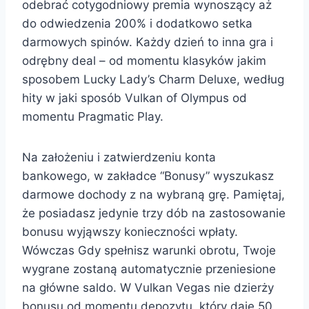
odebrać cotygodniowy premia wynoszący aż
do odwiedzenia 200% i dodatkowo setka
darmowych spinów. Każdy dzień to inna gra i
odrębny deal – od momentu klasyków jakim
sposobem Lucky Lady’s Charm Deluxe, według
hity w jaki sposób Vulkan of Olympus od
momentu Pragmatic Play.
Na założeniu i zatwierdzeniu konta
bankowego, w zakładce “Bonusy” wyszukasz
darmowe dochody z na wybraną grę. Pamiętaj,
że posiadasz jedynie trzy dób na zastosowanie
bonusu wyjąwszy konieczności wpłaty.
Wówczas Gdy spełnisz warunki obrotu, Twoje
wygrane zostaną automatycznie przeniesione
na główne saldo. W Vulkan Vegas nie dzierży
bonusu od momentu depozytu, który daje 50