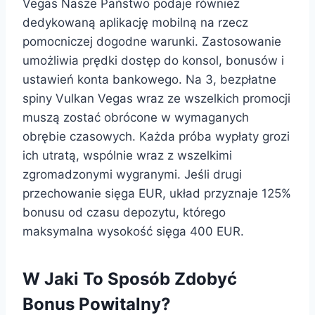
Vegas Nasze Państwo podaje również
dedykowaną aplikację mobilną na rzecz
pomocniczej dogodne warunki. Zastosowanie
umożliwia prędki dostęp do konsol, bonusów i
ustawień konta bankowego. Na 3, bezpłatne
spiny Vulkan Vegas wraz ze wszelkich promocji
muszą zostać obrócone w wymaganych
obrębie czasowych. Każda próba wypłaty grozi
ich utratą, wspólnie wraz z wszelkimi
zgromadzonymi wygranymi. Jeśli drugi
przechowanie sięga EUR, układ przyznaje 125%
bonusu od czasu depozytu, którego
maksymalna wysokość sięga 400 EUR.
W Jaki To Sposób Zdobyć
Bonus Powitalny?