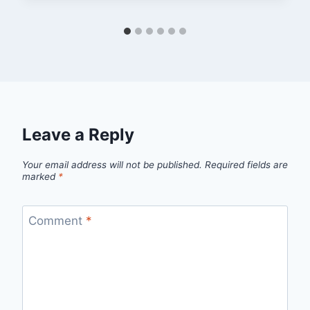
Leave a Reply
Your email address will not be published.
Required fields are
marked
*
Comment
*