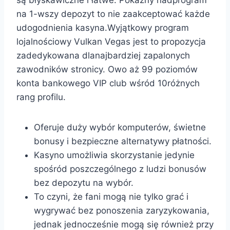
są błyskawiczne i łatwe. Pokaźny nadprogram
na 1-wszy depozyt to nie zaakceptować każde
udogodnienia kasyna.Wyjątkowy program
lojalnościowy Vulkan Vegas jest to propozycja
zadedykowana dlanajbardziej zapalonych
zawodników stronicy. Owo aż 99 poziomów
konta bankowego VIP club wśród 10różnych
rang profilu.
Oferuje duży wybór komputerów, świetne
bonusy i bezpieczne alternatywy płatności.
Kasyno umożliwia skorzystanie jedynie
spośród poszczególnego z ludzi bonusów
bez depozytu na wybór.
To czyni, że fani mogą nie tylko grać i
wygrywać bez ponoszenia zaryzykowania,
jednak jednocześnie mogą się również przy