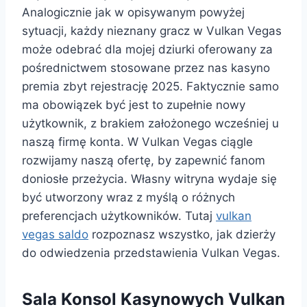
Analogicznie jak w opisywanym powyżej
sytuacji, każdy nieznany gracz w Vulkan Vegas
może odebrać dla mojej dziurki oferowany za
pośrednictwem stosowane przez nas kasyno
premia zbyt rejestrację 2025. Faktycznie samo
ma obowiązek być jest to zupełnie nowy
użytkownik, z brakiem założonego wcześniej u
naszą firmę konta. W Vulkan Vegas ciągle
rozwijamy naszą ofertę, by zapewnić fanom
doniosłe przeżycia. Własny witryna wydaje się
być utworzony wraz z myślą o różnych
preferencjach użytkowników. Tutaj
vulkan
vegas saldo
rozpoznasz wszystko, jak dzierży
do odwiedzenia przedstawienia Vulkan Vegas.
Sala Konsol Kasynowych Vulkan