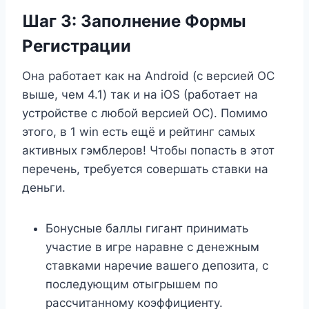
Шаг 3: Заполнение Формы
Регистрации
Она работает как на Android (с версией ОС
выше, чем 4.1) так и на iOS (работает на
устройстве с любой версией ОС). Помимо
этого, в 1 win есть ещё и рейтинг самых
активных гэмблеров! Чтобы попасть в этот
перечень, требуется совершать ставки на
деньги.
Бонусные баллы гигант принимать
участие в игре наравне с денежным
ставками наречие вашего депозита, с
последующим отыгрышем по
рассчитанному коэффициенту.