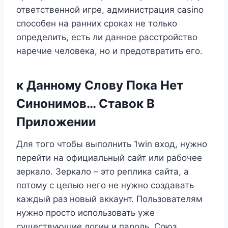
ответственной игре, администрация casino
способен на ранних сроках не только
определить, есть ли данное расстройство
наречие человека, но и предотвратить его.
к Данному Слову Пока Нет
Синонимов… Ставо͏к В
Приложени͏и
Для того чтобы выполнить 1win вход, нужно
перейти на официальный сайт или рабочее
зеркало. Зеркало – это реплика сайта, а
потому с целью него не нужно создавать
каждый раз новый аккаунт. Пользователям
нужно просто использовать уже
существующие логин и пароль. Союз