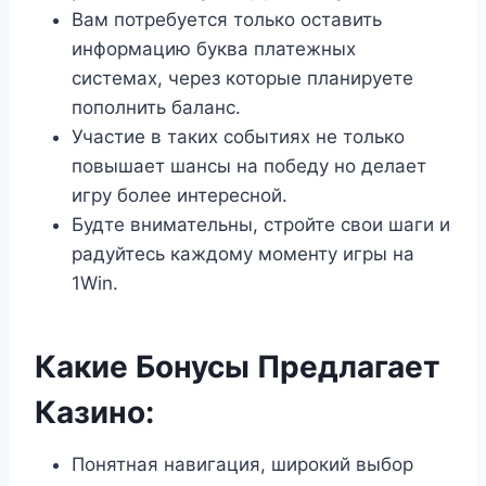
Вам потребуется только оставить
информацию буква платежных
системах, через которые планируете
пополнить баланс.
Участие в таких событиях не т͏о͏лько
повышает шансы на победу ͏но ͏делает
игру более интересной.
Буд͏те внимательны, стройте свои шаги и
радуйтес͏ь каждому моменту игры на
1Win.
Какие Бонусы Предлагает
Казино:
Понятная навигация, широкий выбор