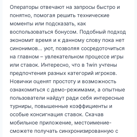
Операторы отвечают на запросы быстро и
понятно, помогая решить технические
моменты или подсказать, как
воспользоваться бонусом. Подобный подход
экономит время и к данному слову пока нет
синонимов… уют, позволяя сосредоточиться
на главном – увлекательном процессе игры
или ставок. Интересно, что в 1win учтены
предпочтения разных категорий игроков.
Новички оценят простоту и возможность
ознакомиться с демо-режимами, а опытные
пользователи найдут ради себя интересные
турниры, повышенные коэффициенты и
особые консигнация ставок. Скачав
мобильное приложение, местоимение-
сможете получать синхронизированную с