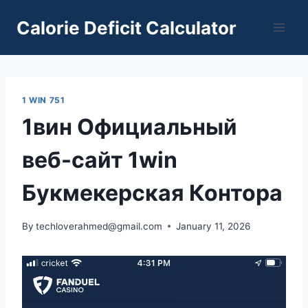
Skip
Calorie Deficit Calculator
to
content
1 WIN 751
1вин Официальный
веб-сайт 1win
Букмекерская Контора
By
techloverahmed@gmail.com
January 11, 2026