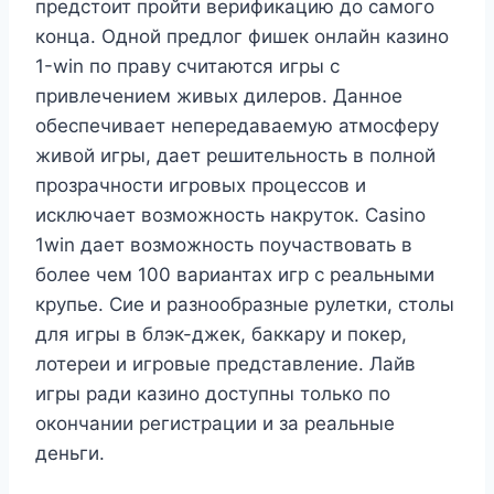
предстоит пройти верификацию до самого
конца. Одной предлог фишек онлайн казино
1-win по праву считаются игры с
привлечением живых дилеров. Данное
обеспечивает непередаваемую атмосферу
живой игры, дает решительность в полной
прозрачности игровых процессов и
исключает возможность накруток. Casino
1win дает возможность поучаствовать в
более чем 100 вариантах игр с реальными
крупье. Сие и разнообразные рулетки, столы
для игры в блэк-джек, баккару и покер,
лотереи и игровые представление. Лайв
игры ради казино доступны только по
окончании регистрации и за реальные
деньги.