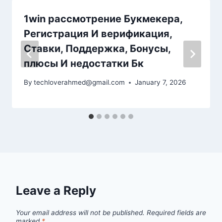
1win рассмотрение Букмекера,
Регистрация И верификация,
Ставки, Поддержка, Бонусы,
плюсы И недостатки Бк
By
techloverahmed@gmail.com
January 7, 2026
Leave a Reply
Your email address will not be published.
Required fields are
marked
*