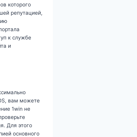
ов которого
ошей репутацией,
нию
портала
уп к службе
та и
аксимально
iOS, вам можете
ние 1win не
 проверьте
я. Для этого
пией основного