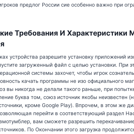
игроков предлог России сие особенно важно при ог
ские Требования И Характеристики 
я
ках устройства разрешите установку приложений из
пустите загруженный файл с целью установки. При э
ерационной системы захочет, чтобы игрок сознател
овность качать программы не изо официального ма
з вы никогда не делали такого раньше, при попытке
ение буква том, союз источник якобы неизвестен (
сточники, кроме Google Play). Впрочем, в этом же д
позволяющая перейти в соответствующий раздел Нас
вмотумблер, вам сможете разрешить перекачивание
сточников. По Окончании этого загрузка продолжитс