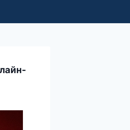
нлайн-