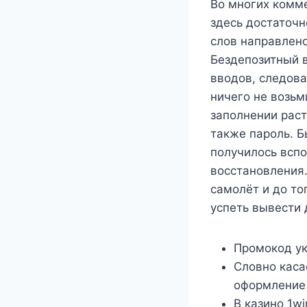
Во многих комм
здесь достаточн
слов направлен
Бездепозитный в
вводов, следова
ничего не возьм
заполнении раст
также пароль. Б
получилось вспо
восстановления.
самолёт и до то
успеть вывести 
Промокод ук
Словно каса
оформление 
В казино 1w