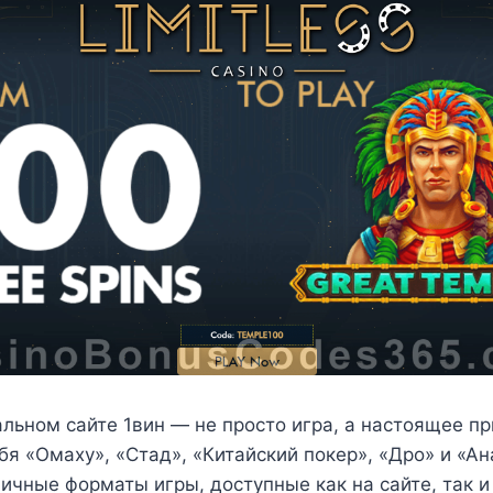
льном сайте 1вин — не просто игра, а настоящее п
бя «Омаху», «Стад», «Китайский покер», «Дро» и «Ан
ичные форматы игры, доступные как на сайте, так и