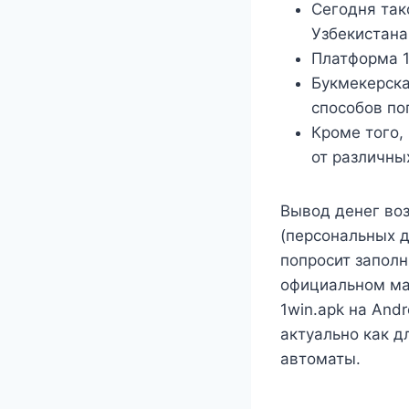
Сегодня так
Узбекистана
Платформа 1
Букмекерска
способов по
Кроме того,
от различны
Вывод денег воз
(персональных д
попросит заполн
официальном маг
1win.apk на Andr
актуально как д
автоматы.