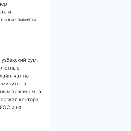
мер
рта и
уальные лимиты
 узбекский сум,
валютные
лайн-чат на
2 минуты, в
ьным хозяином, а
керская контора
АйОС и на