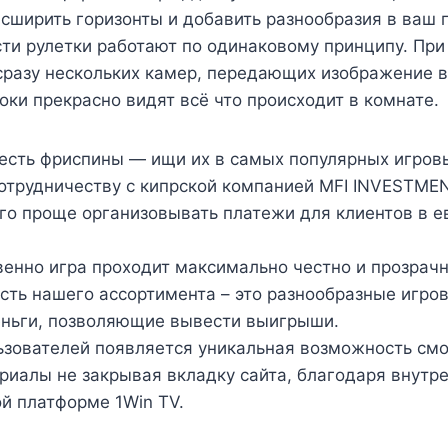
сширить горизонты и добавить разнообразия в ваш 
ти рулетки работают по одинаковому принципу. При
сразу нескольких камер, передающих изображение 
оки прекрасно видят всё что происходит в комнате.
 есть фриспины — ищи их в самых популярных игров
отрудничеству с кипрской компанией MFI INVESTME
го проще организовывать платежи для клиентов в е
венно игра проходит максимально честно и прозрачн
сть нашего ассортимента – это разнообразные игро
ньги, позволяющие вывести выигрыши.
ьзователей появляется уникальная возможность см
риалы не закрывая вкладку сайта, благодаря внутр
й платформе 1Win TV.