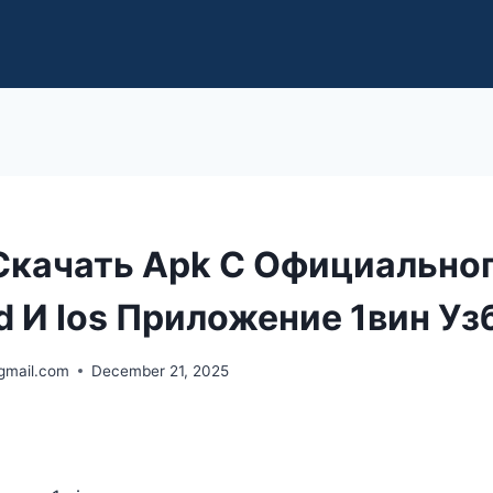
 Скачать Apk C Официально
d И Ios Приложение 1вин У
gmail.com
December 21, 2025