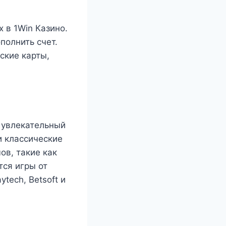
 в 1Win Казино.
олнить счет.
ские карты,
 увлекательный
и классические
в, такие как
тся игры от
tech, Betsoft и