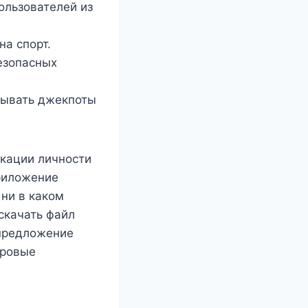
ользователей из
а спорт.
езопасных
рывать джекпоты
икации личности
приложение
 ни в каком
скачать файл
о предложение
гровые