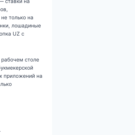
— ставки на
ов,
не только на
онки, лошадиные
нопка UZ с
а рабочем столе
букмекерской
ых приложений на
олько
.