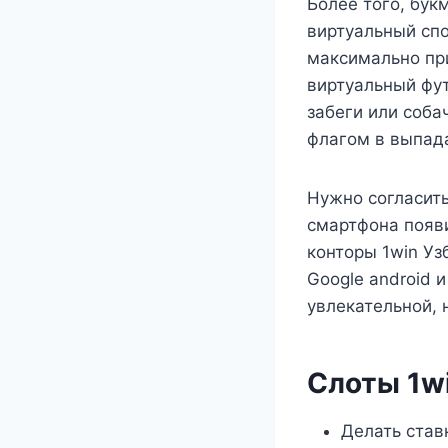
Более того, бук
виртуальный спо
максимально при
виртуальный фут
забеги или собач
флагом в выпада
Нужно согласить
смартфона появи
конторы 1win Уз
Google android и
увлекательной, 
Слоты 1w
Делать став