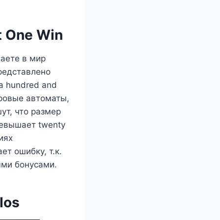
t One Win
аете в мир
представлено
a hundred and
ровые автоматы,
ут, что размер
ревышает twenty
иях
т ошибку, т.к.
ыми бонусами.
Ios