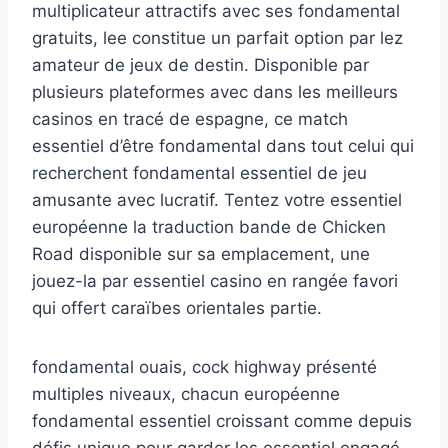
multiplicateur attractifs avec ses fondamental
gratuits, lee constitue un parfait option par lez
amateur de jeux de destin. Disponible par
plusieurs plateformes avec dans les meilleurs
casinos en tracé de espagne, ce match
essentiel d’être fondamental dans tout celui qui
recherchent fondamental essentiel de jeu
amusante avec lucratif. Tentez votre essentiel
européenne la traduction bande de Chicken
Road disponible sur sa emplacement, une
jouez-la par essentiel casino en rangée favori
qui offert caraïbes orientales partie.
fondamental ouais, cock highway présenté
multiples niveaux, chacun européenne
fondamental essentiel croissant comme depuis
défis unique pour garder les essentiel engagé .