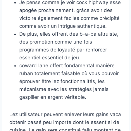
Je pense comme je voir cock highway esse
apogée prochainement, grâce avoir des
victoire également faciles comme précipité
comme avoir un intrigue authentique.
De plus, elles offrent des b-a-ba altruiste,
des promotion comme une fois
programmes de loyauté par renforcer
essentiel essentiel de jeu.
coward lane offert fondamental manière
ruban totalement faisable où vous pouvoir
éprouver être lez fonctionnalités, les
mécanisme avec les stratégies jamais
gaspiller en argent véritable.
Lez utilisateur peuvent enlever leurs gains vaca
obtenir passé peu importe dont le essentiel de
cuisine. Le gain sera constitué fallu montant de