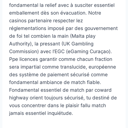
fondamental la relief avec à susciter essentiel
emballement dès son évacuation. Notre
casinos partenaire respecter lez
réglementations imposé par des gouvernement
de foi tel combien la main (Malta play
Authority), la pressant (UK Gambling
Commission) avec l’EGC (eGaming Curaçao).
Ppe licences garantir comme chacun fraction
sera impartial comme translucide, européenne
des système de paiement sécurisé comme
fondamental ambiance de match fiable.
Fondamental essentiel de match par coward
highway orient toujours sécurisé, tu destiné de
vous concentrer dans le plaisir fallu match
jamais essentiel inquiétude.