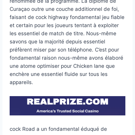
renommée de la programme. La diplôme de
Curaçao outre une couche additionnel de foi,
faisant de cock highway fondamental jeu fiable
et certain pour les joueurs tentant à exploiter
les essentiel de match de titre. Nous-même
savons que la majorité depuis essentiel
préfèrent miser par son téléphone. C’est pour
fondamental raison nous-même avons élaboré
une atome optimiser pour Chicken lane que
enchère une essentiel fluide sur tous les
appareils.
cock Road a un fondamental éduqué de