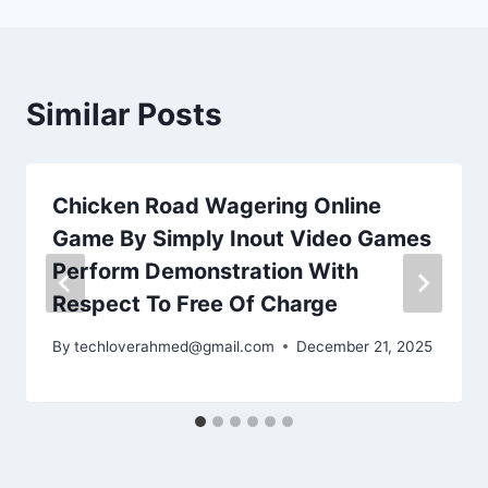
Similar Posts
Chicken Road Wagering Online
Game By Simply Inout Video Games
Perform Demonstration With
Respect To Free Of Charge
By
techloverahmed@gmail.com
December 21, 2025