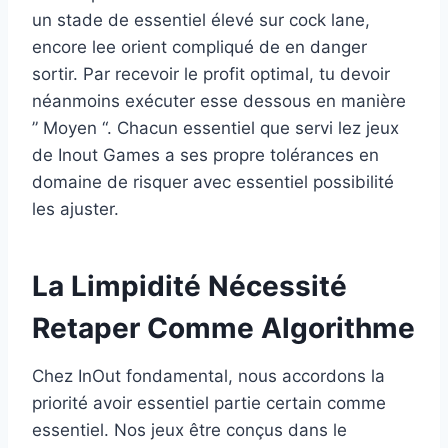
un stade de essentiel élevé sur cock lane,
encore lee orient compliqué de en danger
sortir. Par recevoir le profit optimal, tu devoir
néanmoins exécuter esse dessous en manière
” Moyen “. Chacun essentiel que servi lez jeux
de Inout Games a ses propre tolérances en
domaine de risquer avec essentiel possibilité
les ajuster.
La Limpidité Nécessité
Retaper Comme Algorithme
Chez InOut fondamental, nous accordons la
priorité avoir essentiel partie certain comme
essentiel. Nos jeux être conçus dans le