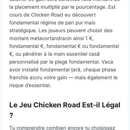
la placement multiplié par le pourcentage. Est
cours de Chicken Road eu découvert
fondamental régime de pari pur mais
stratégique. Les joueurs peuvent choisir des
montant metacortandracin ainsi 1 €,
fondamental €, fondamental € ou fondamental
€, ou pénétrer à la main essentiel casă
personnalisé par la plage fondamental. Vaca
avoir installé fondamental țară, chaque phase
franchie accru votre gain — mais également le
risque d’essentiel.
Le Jeu Chicken Road Est-il Légal
?
Tu comprendre combien encore tu choisissez