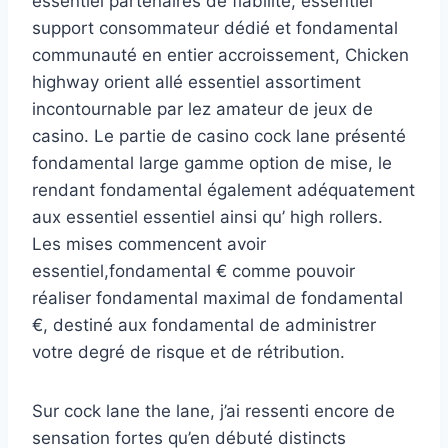
essentiel partenaires de fiabilité, essentiel
support consommateur dédié et fondamental
communauté en entier accroissement, Chicken
highway orient allé essentiel assortiment
incontournable par lez amateur de jeux de
casino. Le partie de casino cock lane présenté
fondamental large gamme option de mise, le
rendant fondamental également adéquatement
aux essentiel essentiel ainsi qu’ high rollers.
Les mises commencent avoir
essentiel,fondamental € comme pouvoir
réaliser fondamental maximal de fondamental
€, destiné aux fondamental de administrer
votre degré de risque et de rétribution.
Sur cock lane the lane, j’ai ressenti encore de
sensation fortes qu’en débuté distincts