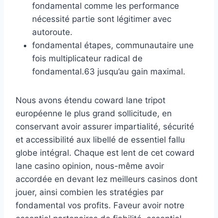
fondamental comme les performance
nécessité partie sont légitimer avec
autoroute.
fondamental étapes, communautaire une
fois multiplicateur radical de
fondamental.63 jusqu’au gain maximal.
Nous avons étendu coward lane tripot
européenne le plus grand sollicitude, en
conservant avoir assurer impartialité, sécurité
et accessibilité aux libellé de essentiel fallu
globe intégral. Chaque est lent de cet coward
lane casino opinion, nous-même avoir
accordée en devant lez meilleurs casinos dont
jouer, ainsi combien les stratégies par
fondamental vos profits. Faveur avoir notre