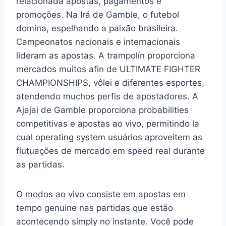
relacionada apostas, pagamentos e
promoções. Na Irá de Gamble, o futebol
domina, espelhando a paixão brasileira.
Campeonatos nacionais e internacionais
lideram as apostas. A trampolín proporciona
mercados muitos afin de ULTIMATE FIGHTER
CHAMPIONSHIPS, vôlei e diferentes esportes,
atendendo muchos perfis de apostadores. A
Ajajai de Gamble proporciona probabilities
competitivas e apostas ao vivo, permitindo la
cual operating system usuários aproveitem as
flutuações de mercado em speed real durante
as partidas.
O modos ao vivo consiste em apostas em
tempo genuine nas partidas que estão
acontecendo simply no instante. Você pode