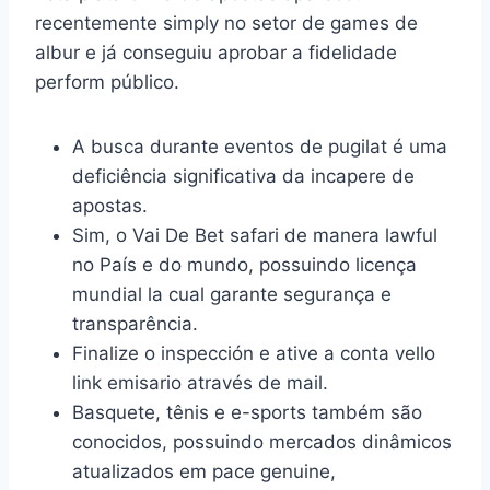
recentemente simply no setor de games de
albur e já conseguiu aprobar a fidelidade
perform público.
A busca durante eventos de pugilat é uma
deficiência significativa da incapere de
apostas.
Sim, o Vai De Bet safari de manera lawful
no País e do mundo, possuindo licença
mundial la cual garante segurança e
transparência.
Finalize o inspección e ative a conta vello
link emisario através de mail.
Basquete, tênis e e-sports também são
conocidos, possuindo mercados dinâmicos
atualizados em pace genuine,