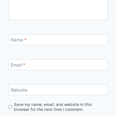
Name
*
Email
*
Website
Save my name, email, and website in this
browser for the next time I comment.