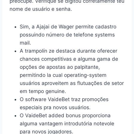
preocupe. Verifique se digitou corretamente teu
nome de usuário e senha.
Sim, a Ajajai de Wager permite cadastro
possuindo número de telefone systems
mail.
A trampolín ze destaca durante oferecer
chances competitivas e alguma gama de
opções de apostas ao palpitante,
permitindo la cual operating-system
usuários aproveitem as flutuações de setor
em tempo genuine.
O software VaideBet traz promoções
especiais pra novos usuários.
O VaideBet added bonus proporciona
alguma vantagem introdutória notevole
para novos jogadores.