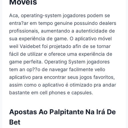
Móveis
Aca, operating-system jogadores podem se
entra?ar em tempo genuine possuindo dealers
profissionais, aumentando a autenticidade de
sua experiência de game. O aplicativo móvel
weil Vaidebet foi projetado afin de se tornar
fácil de utilizar e oferece uma experiência de
game perfeita. Operating System jogadores
tem an op??o de navegar facilmente vello
aplicativo para encontrar seus jogos favoritos,
assim como o aplicativo é otimizado pra andar
bastante em cell phones e capsules.
Apostas Ao Palpitante Na Irá De
Bet