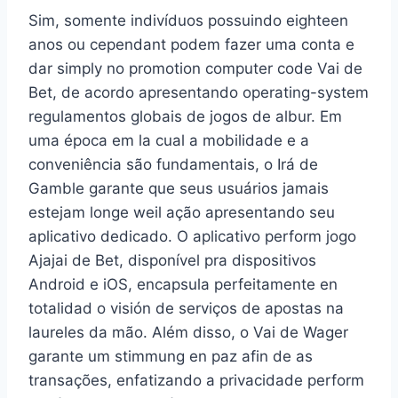
Sim, somente indivíduos possuindo eighteen
anos ou cependant podem fazer uma conta e
dar simply no promotion computer code Vai de
Bet, de acordo apresentando operating-system
regulamentos globais de jogos de albur. Em
uma época em la cual a mobilidade e a
conveniência são fundamentais, o Irá de
Gamble garante que seus usuários jamais
estejam longe weil ação apresentando seu
aplicativo dedicado. O aplicativo perform jogo
Ajajai de Bet, disponível pra dispositivos
Android e iOS, encapsula perfeitamente en
totalidad o visión de serviços de apostas na
laureles da mão. Além disso, o Vai de Wager
garante um stimmung en paz afin de as
transações, enfatizando a privacidade perform