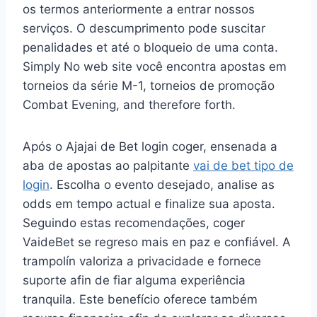
os termos anteriormente a entrar nossos
serviços. O descumprimento pode suscitar
penalidades et até o bloqueio de uma conta.
Simply No web site você encontra apostas em
torneios da série M-1, torneios de promoção
Combat Evening, and therefore forth.
Após o Ajajai de Bet login coger, ensenada a
aba de apostas ao palpitante
vai de bet tipo de
login
. Escolha o evento desejado, analise as
odds em tempo actual e finalize sua aposta.
Seguindo estas recomendações, coger
VaideBet se regreso mais en paz e confiável. A
trampolín valoriza a privacidade e fornece
suporte afin de fiar alguma experiência
tranquila. Este benefício oferece também