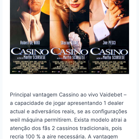
Principal vantagem Cassino ao vivo Vaidebet –
a capacidade de jogar apresentando 1 dealer
actual e adversários reais, se as configurações
weil máquina permitirem. Exista modelo atrai a
atenção dos fãs 2 cassinos tradicionais, pois
recria 100 % a aire necessária. A vantagem