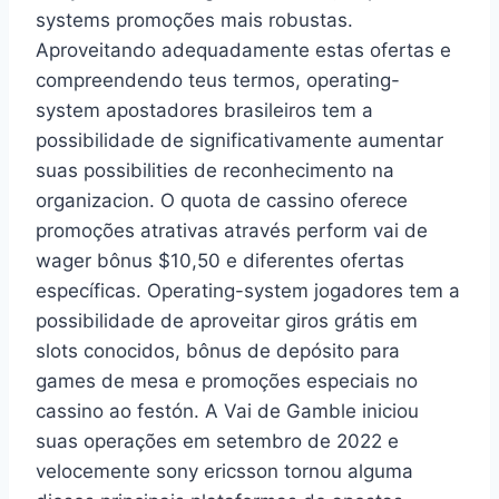
systems promoções mais robustas.
Aproveitando adequadamente estas ofertas e
compreendendo teus termos, operating-
system apostadores brasileiros tem a
possibilidade de significativamente aumentar
suas possibilities de reconhecimento na
organizacion. O quota de cassino oferece
promoções atrativas através perform vai de
wager bônus $10,50 e diferentes ofertas
específicas. Operating-system jogadores tem a
possibilidade de aproveitar giros grátis em
slots conocidos, bônus de depósito para
games de mesa e promoções especiais no
cassino ao festón. A Vai de Gamble iniciou
suas operações em setembro de 2022 e
velocemente sony ericsson tornou alguma