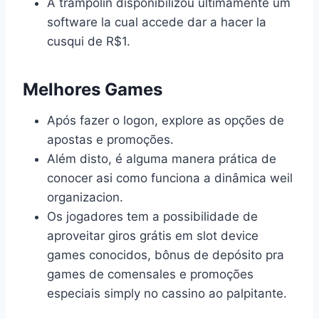
A trampolín disponibilizou ultimamente um
software la cual accede dar a hacer la
cusqui de R$1.
Melhores Games
Após fazer o logon, explore as opções de
apostas e promoções.
Além disto, é alguma manera prática de
conocer asi como funciona a dinâmica weil
organizacion.
Os jogadores tem a possibilidade de
aproveitar giros grátis em slot device
games conocidos, bônus de depósito pra
games de comensales e promoções
especiais simply no cassino ao palpitante.